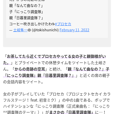
親「なんて曲なの？」
子「にっこり調査隊」
親「日暮里調査隊？」
コーヒー吹き出しかけたわ☕️
#プロセカ
—
土岐隼一
🍥 (@tokishunichi)
February 11, 2022
「
お茶してたら近くでプロセカやってる女の子と親御様がい
」とプライベートでの休憩タイムをツイートした土岐さ
た。
ん。「
」と続け、「
からの奇跡の空耳
親『なんて曲なの？』子
」と近くの席の親子
『にっこり調査隊』親『日暮里調査隊？』
の会話内容をツイート。
女の子がプレイしていた「プロセカ（プロジェクトセカイ カラ
フルステージ！ feat. 初音ミク）」の中の1曲である、ポップで
ハイテンションな「にっこり調査隊（正式楽曲名：『にっこり
^^調査隊のテーマ』）」が
に…！
まさかの「日暮里調査隊」