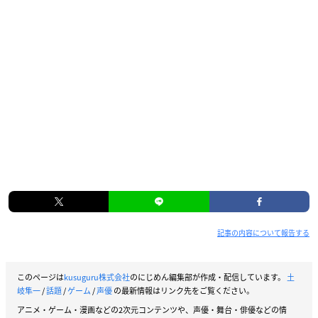
記事の内容について報告する
このページは
kusuguru株式会社
のにじめん編集部が作成・配信しています。
土
岐隼一
/
話題
/
ゲーム
/
声優
の最新情報はリンク先をご覧ください。
アニメ・ゲーム・漫画などの2次元コンテンツや、声優・舞台・俳優などの情