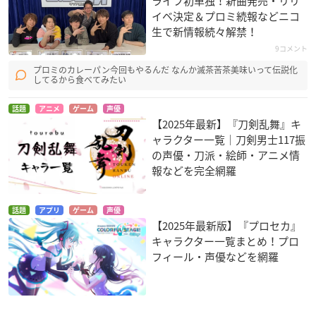
ライフ初単独！新曲発売・リリ
イベ決定＆プロミ続報などニコ
生で新情報続々解禁！
9コメント
プロミのカレーパン今回もやるんだ なんか滅茶苦茶美味いって伝説化
してるから食べてみたい
話題
アニメ
ゲーム
声優
【2025年最新】『刀剣乱舞』キ
ャラクター一覧｜刀剣男士117振
の声優・刀派・絵師・アニメ情
報などを完全網羅
話題
アプリ
ゲーム
声優
【2025年最新版】『プロセカ』
キャラクター一覧まとめ！プロ
フィール・声優などを網羅