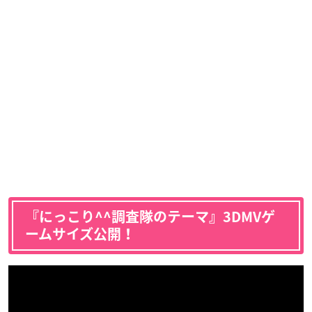
『にっこり^^調査隊のテーマ』3DMVゲ
ームサイズ公開！