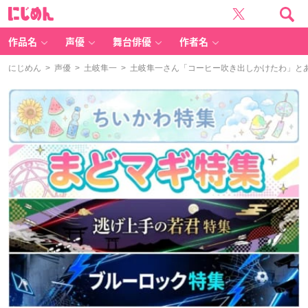
に
じ
め
ん
作品名
声優
舞台俳優
作者名
にじめん
>
声優
>
土岐隼一
> 土岐隼一さん「コーヒー吹き出しかけたわ」と