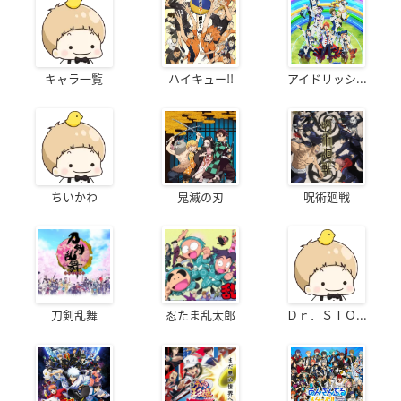
キャラ一覧
ハイキュー!!
アイドリッシ...
ちいかわ
鬼滅の刃
呪術廻戦
刀剣乱舞
忍たま乱太郎
Ｄｒ．ＳＴＯ...