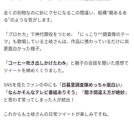
全くの別物なのに妙にクセになるこの間違い、結構“親あるあ
る”のような気がします。
「プロセカ」で神代類役をつとめ、「にっこり^^調査隊のテー
マ」も歌唱している土岐さんは、作品に携わっているだけに尚
更面白かった様子。
「
」と親子の会話を聞いた感想で
コーヒー吹き出しかけたわ☕
ツイートを締めくくりました。
SNSを見たファンの中にも「
」
日暮里調査隊めっちゃ面白い
「
」「
」
なんかそんなテレビ番組ありそう
聞き間違え方が絶妙
と思わず笑ってしまった人が続出！
これからも土岐さんの日常ツイートが楽しみですね。