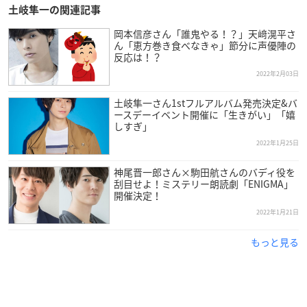
土岐隼一の関連記事
岡本信彦さん「誰鬼やる！？」天﨑滉平さ
ん「恵方巻き食べなきゃ」節分に声優陣の
反応は！？
2022年2月03日
土岐隼一さん1stフルアルバム発売決定&バ
ースデーイベント開催に「生きがい」「嬉
しすぎ」
2022年1月25日
神尾晋一郎さん×駒田航さんのバディ役を
刮目せよ！ミステリー朗読劇「ENIGMA」
開催決定！
2022年1月21日
もっと見る