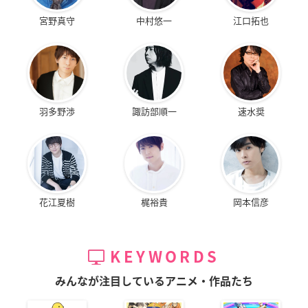
宮野真守
中村悠一
江口拓也
羽多野渉
諏訪部順一
速水奨
花江夏樹
梶裕貴
岡本信彦
KEYWORDS
みんなが注目しているアニメ・作品たち