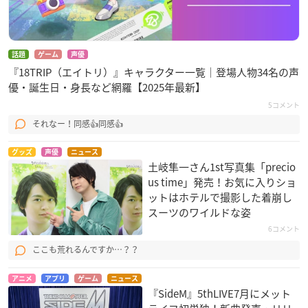
話題
ゲーム
声優
『18TRIP（エイトリ）』キャラクター一覧｜登場人物34名の声
優・誕生日・身長など網羅【2025年最新】
5コメント
それなー！同感👍同感👍
グッズ
声優
ニュース
土岐隼一さん1st写真集「precio
us time」発売！お気に入りショ
ットはホテルで撮影した着崩し
スーツのワイルドな姿
6コメント
ここも荒れるんですか…？？
アニメ
アプリ
ゲーム
ニュース
『SideM』5thLIVE7月にメット