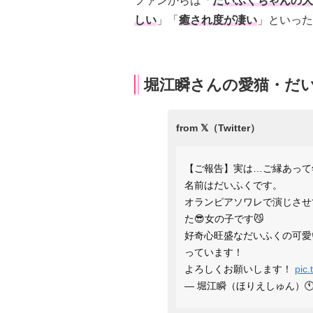
ファンからは「
だいふくちゃんの大
しい
」「
癒され度が凄い
」といった
堀江瞬さんの愛猫・だ
【ご報告】実は…ご縁あって
名前はだいふくです。
オランピアソワレで演じさせ
た😎女の子です😼
好奇心旺盛なだいふくの可愛
っています！
よろしくお願いします！
pic.
— 堀江瞬（ほりえしゅん）🕚 (@h