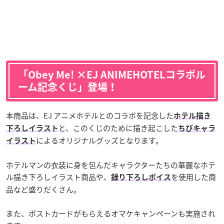
「Obey Me! ×EJ ANIMEHOTELコラボル
ーム記念くじ」登場！
本商品は、EJ アニメホテルとのコラボを記念した
ホテル描き
と、このくじのために描き起こした
下ろしイラスト
ちびキャラ
によるオリジナルグッズとなります。
イラスト
ホテルマンの衣装に身を包んだキャラクターたちの華麗なホテ
ル描き下ろしイラスト商品や、
を使用した商
録り下ろしボイス
品など盛りだくさん。
また、ポストカードがもらえるオマケキャンペーンも実施され