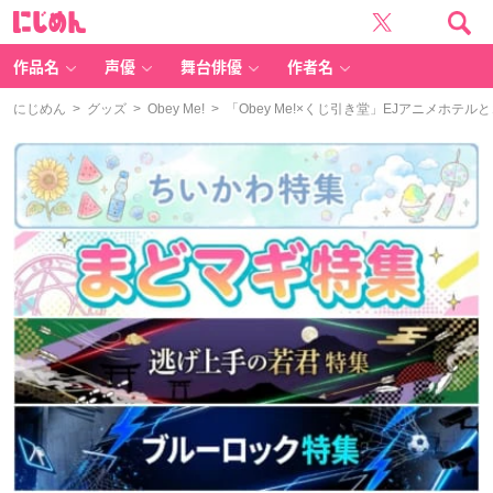
に
じ
め
ん
作品名
声優
舞台俳優
作者名
にじめん
>
グッズ
>
Obey Me!
> 「Obey Me!×くじ引き堂」EJアニメホ