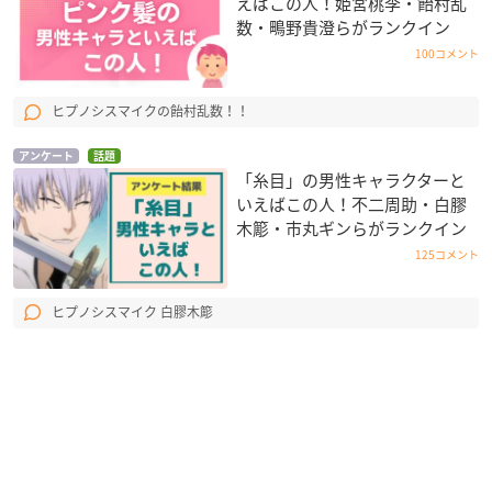
えばこの人！姫宮桃李・飴村乱
数・鴫野貴澄らがランクイン
100コメント
ヒプノシスマイクの飴村乱数！！
アンケート
話題
「糸目」の男性キャラクターと
いえばこの人！不二周助・白膠
木簓・市丸ギンらがランクイン
125コメント
ヒプノシスマイク 白膠木簓