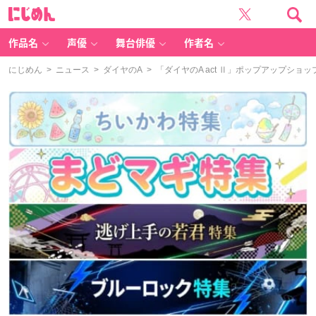
に
じ
め
ん
作品名
声優
舞台俳優
作者名
にじめん
>
ニュース
>
ダイヤのA
> 「ダイヤのA act Ⅱ」ポップアップシ