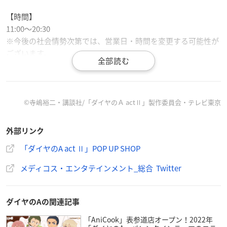
【時間】
11:00～20:30
※今後の社会情勢次第では、営業日・時間を変更する可能性が
ございます。
【開催場所】
MEDICOS SHOP（新宿マルイ アネックス6F）
©寺嶋裕二・講談社/「ダイヤのＡ actⅡ」製作委員会・テレビ東京
【入場方法】
新型コロナウイルス感染リスク低減、店内混雑緩和のため、シ
外部リンク
ャッフル抽選入場が実施されます。
「ダイヤのA act Ⅱ」POP UP SHOP
抽選入場対象日：2022年2月26日(土)
メディコス・エンタテインメント_総合 Twitter
整理券配布時間：11:10〜11:20
整理券配布場所：新宿マルイ アネックス 6F MEDICOS SHOP前
※前のお客様と間隔を空けて一列にお並びください。
ダイヤのAの関連記事
入場順発表：11:50頃、Twitter「メディコス・エンタテインメ
「AniCook」表参道店オープン！2022年
ント _総合」にてご案内いたします。