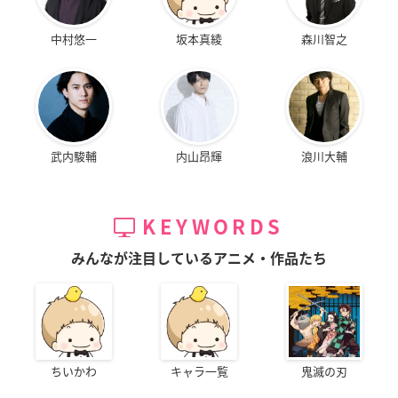
中村悠一
坂本真綾
森川智之
武内駿輔
内山昂輝
浪川大輔
KEYWORDS
みんなが注目しているアニメ・作品たち
ちいかわ
キャラ一覧
鬼滅の刃