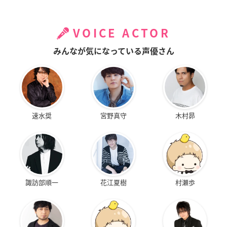
VOICE ACTOR
みんなが気になっている声優さん
速水奨
宮野真守
木村昴
諏訪部順一
花江夏樹
村瀬歩