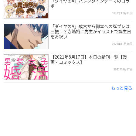
「ダイヤのA」バレンタインテーマのコラ
入場開始時間：12:00(正午)
ボ
2021年12月22日
「ダイヤのA」成宮から御幸への誕プレは
三振！？寺嶋裕二先生がイラストで誕生日
をお祝い
／
2021年11月18日
📣「
#ダイヤのA
act Ⅱ」POP UP SHOP
✨開催決定✨
【2021年8月17日】本日の新刊一覧【漫
画・コミックス】
＼
2021年8月17日
⚾️描き下ろしイラストを初公開⚾️
伊達男風スーツ姿の沢村・降谷・春市・御幸・倉持の新商
品が登場♦️
もっと見る
期間:2022/2/26～3/13
場所:MEDICOS SHOP(新宿マルイ アネックス6F)
https://t.c
o/QrHBuWltIJ
▽商品＆特典はツリーへ▽
pic.twitter.com/KZsXSp3ZZY
— メディコス・エンタテインメント_総合 (@medicos_et_0
2)
February 2, 2022