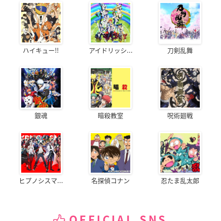
ハイキュー!!
アイドリッシ...
刀剣乱舞
銀魂
暗殺教室
呪術廻戦
ヒプノシスマ...
名探偵コナン
忍たま乱太郎
OFFICIAL SNS