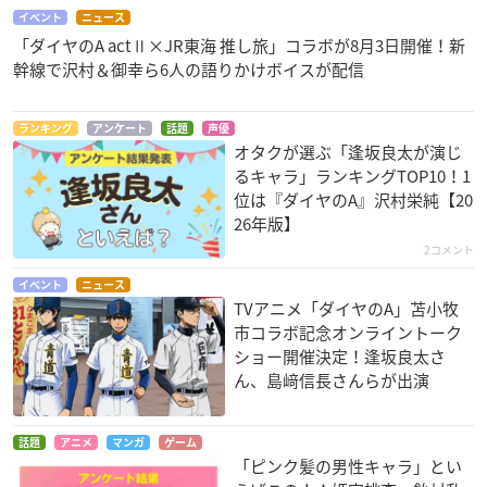
イベント
ニュース
「ダイヤのA actⅡ×JR東海 推し旅」コラボが8月3日開催！新
幹線で沢村＆御幸ら6人の語りかけボイスが配信
ランキング
アンケート
話題
声優
オタクが選ぶ「逢坂良太が演じ
るキャラ」ランキングTOP10！1
位は『ダイヤのA』沢村栄純【20
26年版】
2コメント
イベント
ニュース
TVアニメ「ダイヤのA」苫小牧
市コラボ記念オンライントーク
ショー開催決定！逢坂良太さ
ん、島﨑信長さんらが出演
話題
アニメ
マンガ
ゲーム
「ピンク髪の男性キャラ」とい