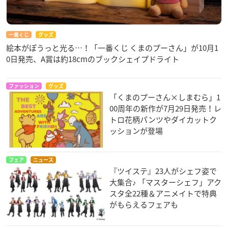
一番くじ
グッズ
絵本がぽうっと光る…！「一番くじ くまのプーさん」が10月1
0日発売、A賞は約18cmのブックシェイプドライト
ファッション
グッズ
「くまのプーさん×しまむら」1
00周年の新作が7月29日発売！レ
トロ花柄パンツやダイカットク
ッションが登場
フェア
ニュース
『ツイステ』23人がシェフ姿で
大集合♪ 「マスターシェフ」アク
スタ全22種＆アニメイトで特典
がもらえるフェアも