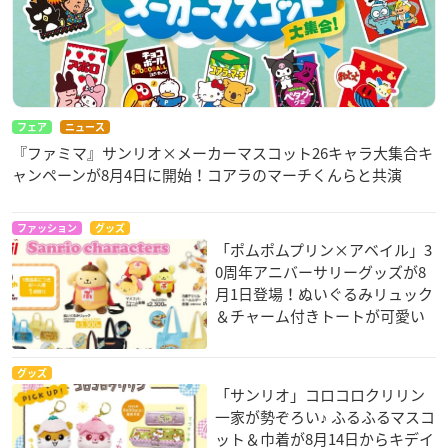
フェア
ニュース
『ファミマ』サンリオ×メーカーマスコット26キャラ大集合キ
ャンペーンが8月4日に開始！コアラのマーチくんらと共演
ファッション
グッズ
「ポムポムプリン×アベイル」3
0周年アニバーサリーグッズが8
月1日登場！ぬいぐるみリュック
＆チャーム付きトートが可愛い
グッズ
「サンリオ」コロコロクリリン
一家が勢ぞろい♪ ふるふるマスコ
ット＆巾着が8月14日からキデイ