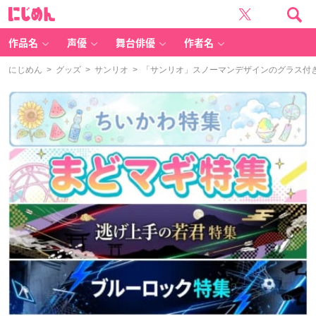
に
じ
め
ん
作品名
声優
舞台俳優
作者名
にじめん
>
グッズ
>
サンリオ
> 「サンリオ」スノーマンデザインのグラス付