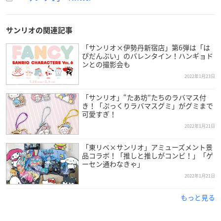
ラスの中にチョコブラウニーがIN♡なくなり次第終了なの
でお早めにね！※一部お取り扱いのない店舗がございま
す。
https://t.co/mkGiyAcTr6
pic.twitter.com/WeE4WHlXb
サンリオの関連記事
W
「サンリオ×伊勢丹新宿店」第6弾は「は
—
サンリオ
(@sanrio_news)
January 22, 2022
ぴだんぶい」のバレンタイン！ハンギョド
ンとの撮影会も
2022年1月23日
「サンリオ」“たあ坊”たちのラバマス付
き！「ぷっくりラバマスグミ」がグミまで
可愛すぎ！
2022年1月21日
「東リベ×サンリオ」アミューズメント景
品コラボ！「推しと推しがコンビ！」「ゲ
ーセン通わなきゃ」
2022年1月21日
もっと見る