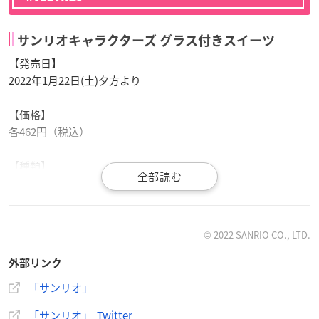
サンリオキャラクターズ グラス付きスイーツ
【発売日】
2022年1月22日(土)夕方より
【価格】
各462円（税込）
【種類】
全2種
（ピンク、ブルー）
© 2022 SANRIO CO., LTD.
外部リンク
全国のミニストップで1/22（土）夕方から、グラス付きス
「サンリオ」
イーツが数量限定で登場☆スノーマンデザインのCUTEなグ
「サンリオ」 Twitter