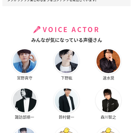
VOICE ACTOR
みんなが気になっている声優さん
宮野真守
下野紘
速水奨
諏訪部順一
鈴村健一
森川智之