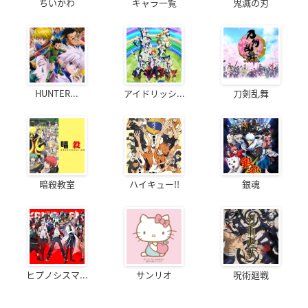
ちいかわ
キャラ一覧
鬼滅の刃
HUNTER...
アイドリッシ...
刀剣乱舞
暗殺教室
ハイキュー!!
銀魂
ヒプノシスマ...
サンリオ
呪術廻戦