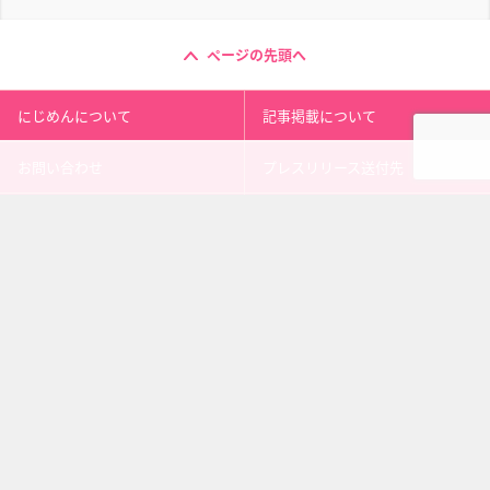
ページの先頭へ
にじめんについて
記事掲載について
お問い合わせ
プレスリリース送付先
利用規約
プライバシーポリシー
インフォマティブデータポリシ
運営会社
ー
kusuguru
media
アニメ情報［にじめん］
科学ニュース［ナゾロジー］
メンタルケア［ココロジー］
心理テスト［シンリ］
Copyright 2013 nijimen.