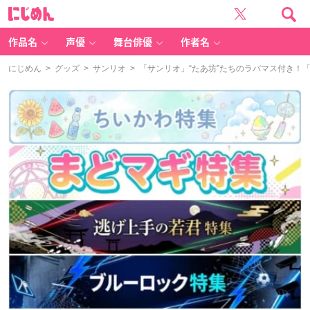
に
じ
め
ん
作品名
声優
舞台俳優
作者名
にじめん
>
グッズ
>
サンリオ
> 「サンリオ」“たあ坊”たちのラバマス付き！