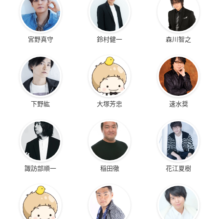
宮野真守
鈴村健一
森川智之
下野紘
大塚芳忠
速水奨
諏訪部順一
稲田徹
花江夏樹