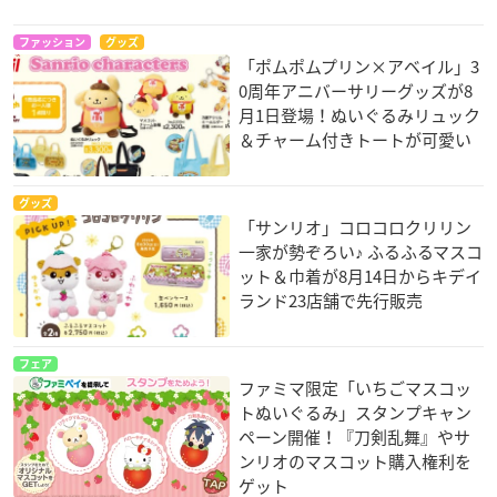
ファッション
グッズ
「ポムポムプリン×アベイル」3
0周年アニバーサリーグッズが8
月1日登場！ぬいぐるみリュック
＆チャーム付きトートが可愛い
グッズ
「サンリオ」コロコロクリリン
一家が勢ぞろい♪ ふるふるマスコ
ット＆巾着が8月14日からキデイ
ランド23店舗で先行販売
フェア
ファミマ限定「いちごマスコッ
トぬいぐるみ」スタンプキャン
ペーン開催！『刀剣乱舞』やサ
ンリオのマスコット購入権利を
ゲット