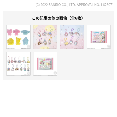
(C) 2022 SANRIO CO., LTD. APPROVAL NO. L626071
この記事の他の画像（全6枚）
Amazonで購入
＼1月24日発売！／
「
#サンリオキャラクターズ
ぷっくりラバマスグミ」が全国
のお菓子売り場に登場！
サンリオ
キャラクターズたちのカラフルなグミにおねむデザ
インのぷっくりとしたラバーマスコット1個付き！(全12種)
どのデザインがでるかはおたのしみ♪
詳細⇒
https://t.co/o6MINLPCVA
#サンリオ
pic.twitter.com/
9aFtzoh6LD
— バンダイ キャンディ【公式】 (@candytoy_c)
January 2
1, 2022