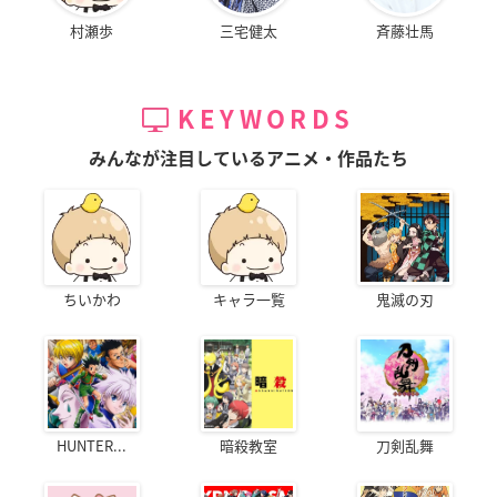
村瀬歩
三宅健太
斉藤壮馬
KEYWORDS
みんなが注目しているアニメ・作品たち
ちいかわ
キャラ一覧
鬼滅の刃
HUNTER...
暗殺教室
刀剣乱舞