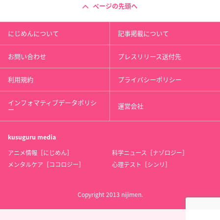
ページの先頭へ
にじめんについて
記事掲載について
お問い合わせ
プレスリリース送付先
利用規約
プライバシーポリシー
インフォマティブデータポリシ
運営会社
ー
kusuguru
media
アニメ情報［にじめん］
科学ニュース［ナゾロジー］
メンタルケア［ココロジー］
心理テスト［シンリ］
Copyright 2013 nijimen.