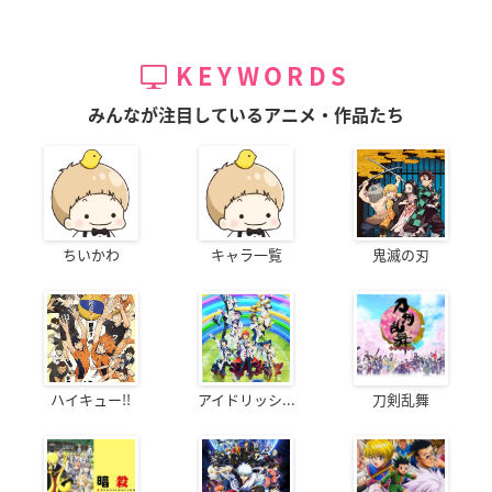
KEYWORDS
みんなが注目しているアニメ・作品たち
ちいかわ
キャラ一覧
鬼滅の刃
ハイキュー!!
アイドリッシ...
刀剣乱舞