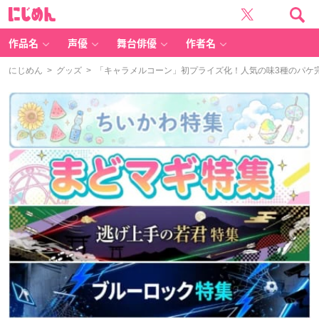
に
じ
め
ん
作品名
声優
舞台俳優
作者名
にじめん
>
グッズ
> 「キャラメルコーン」初プライズ化！人気の味3種のパケ