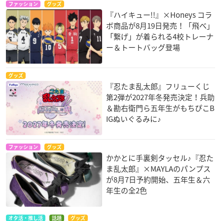
ファッション
グッズ
『ハイキュー!!』×Honeys コラ
ボ商品が8月19日発売！「飛べ」
「繋げ」が着られる4校トレーナ
ー＆トートバッグ登場
グッズ
『忍たま乱太郎』フリューくじ
第2弾が2027年冬発売決定！兵助
＆勘右衛門ら五年生がもちぴこB
IGぬいぐるみに♪
ファッション
グッズ
かかとに手裏剣タッセル♪『忍た
ま乱太郎』×MAYLAのパンプス
が8月7日予約開始、五年生＆六
年生の全2色
オタ活・推し活
話題
グッズ