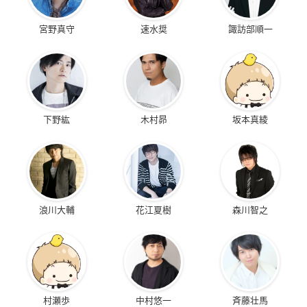
宮野真守
速水奨
諏訪部順一
下野紘
木村昴
坂本真綾
浪川大輔
花江夏樹
森川智之
村瀬歩
中村悠一
斉藤壮馬