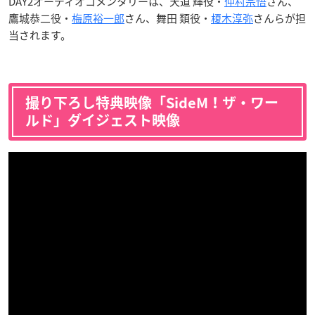
DAY2オーディオコメンタリーは、天道 輝役・
仲村宗悟
さん、
鷹城恭二役・
梅原裕一郎
さん、舞田 類役・
榎木淳弥
さんらが担
当されます。
撮り下ろし特典映像「SideM！ザ・ワー
ルド」ダイジェスト映像