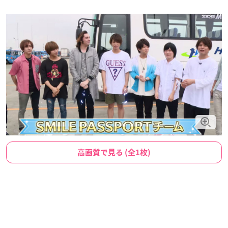
高画質で見る (全1枚)