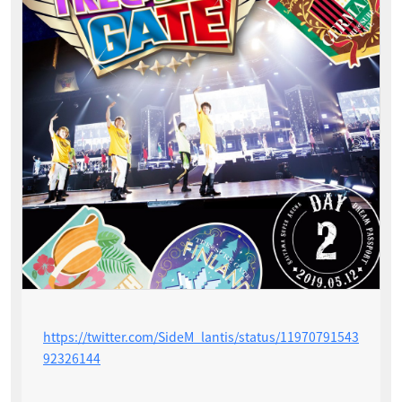
https://twitter.com/SideM_lantis/status/11970791543
92326144