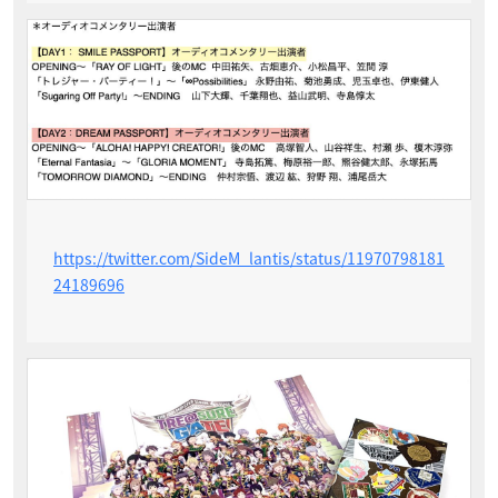
https://twitter.com/SideM_lantis/status/11970798181
24189696