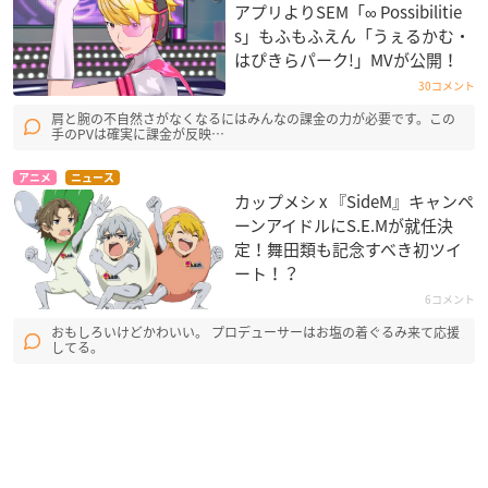
アプリよりSEM「∞ Possibilitie
s」もふもふえん「うぇるかむ・
はぴきらパーク!」MVが公開！
30コメント
肩と腕の不自然さがなくなるにはみんなの課金の力が必要です。この
手のPVは確実に課金が反映…
アニメ
ニュース
カップメシ x 『SideM』キャンペ
ーンアイドルにS.E.Mが就任決
定！舞田類も記念すべき初ツイ
ート！？
6コメント
おもしろいけどかわいい。 プロデューサーはお塩の着ぐるみ来て応援
してる。