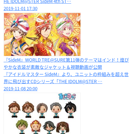
HE IDOLM@STER SideM 4th ST…
2019-11-01 17:30
『SideM』WORLD TRE@SURE第11弾のテーマはインド！煌び
やかな衣装が素敵なジャケット＆視聴動画が公開
『アイドルマスター SideM』より、ユニットの枠組みを超え世
界に飛び出すCDシリーズ「THE IDOLM@STER …
2019-11-08 20:00