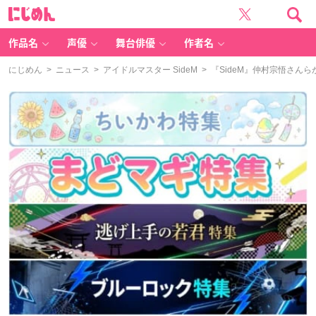
に
じ
め
ん
作品名
声優
舞台俳優
作者名
にじめん
>
ニュース
>
アイドルマスター SideM
> 『SideM』仲村宗悟さん