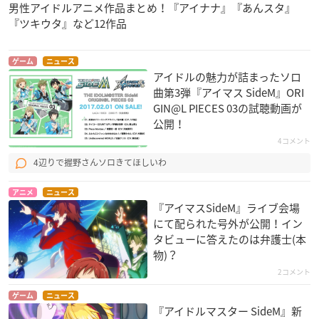
男性アイドルアニメ作品まとめ！『アイナナ』『あんスタ』
『ツキウタ』など12作品
ゲーム
ニュース
アイドルの魅力が詰まったソロ
曲第3弾『アイマス SideM』ORI
GIN@L PIECES 03の試聴動画が
公開！
4コメント
4辺りで握野さんソロきてほしいわ
アニメ
ニュース
『アイマスSideM』ライブ会場
にて配られた号外が公開！イン
タビューに答えたのは弁護士(本
物)？
2コメント
ゲーム
ニュース
『アイドルマスター SideM』新