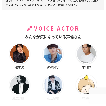
さらに、アンケート・ランキング・オタ活（推し活）お役立ち情報など、女性オ
タクがワクワク楽しめるようなコンテンツも発信しています。
VOICE ACTOR
みんなが気になっている声優さん
速水奨
宮野真守
木村昴
諏訪部順一
花江夏樹
村瀬歩