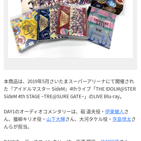
本商品は、2019年5月さいたまスーパーアリーナにて開催され
た『アイドルマスター SideM』4thライブ「THE IDOLM@STER
SideM 4th STAGE ~TRE@SURE GATE~」のLIVE Blu-ray。
DAY1のオーディオコメンタリーは、硲 道夫役・
伊東健人
さ
ん、猫柳キリオ役・
山下大輝
さん、大河タケル役・
寺島惇太
さ
んらが担当。