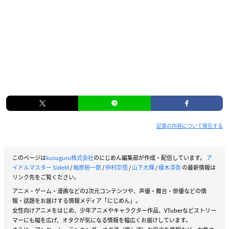
記事の内容について報告する
このページは
kusuguru株式会社
のにじめん編集部が作成・配信しています。
ア
イドルマスター SideM
/
梅原裕一郎
/
仲村宗悟
/
山下大輝
/
榎木淳弥
の最新情報は
リンク先をご覧ください。
アニメ・ゲーム・漫画などの2次元コンテンツや、声優・舞台・俳優などの情
報・話題をお届けする情報メディア「にじめん」。
女性向けアニメをはじめ、少年アニメやキャラクター作品、VTuberなどストリー
マーにも幅を広げ、オタクが気になる情報を幅広くお届けしています。