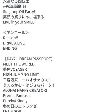
永遠なる四銃士
∞Possibilities
Sugaring Off Party!
笑顔の祭りにゃ、福来る
LIVE in your SMILE
＜アンコール＞
Reason!!
DRIVE A LIVE
ENDING
【DAY2：DREAM PASSPORT】
MEET THE WORLD!
夢色VOYAGER
HIGH JUMP NO LIMIT
千客万来ニーハオサァカス！
うぇるかむ・はぴきらパーク！
ALOHA! HAPPY CREATOR!
Eternal Fantasia
Purely&Kindly
冬の日のエトランゼ
LET’S GO!!