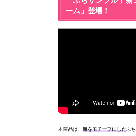
「ぷちサンプル」新
ーム」登場！
本商品は、
海をモチーフにした
ぷち