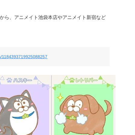
2日から、アニメイト池袋本店やアニメイト新宿など
atus/1184393719925088257