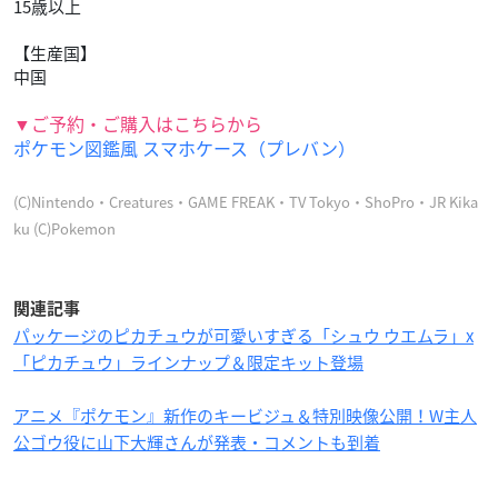
15歳以上
【生産国】
中国
▼ご予約・ご購入はこちらから
ポケモン図鑑風 スマホケース（プレバン）
(C)Nintendo・Creatures・GAME FREAK・TV Tokyo・ShoPro・JR Kika
ku (C)Pokemon
関連記事
パッケージのピカチュウが可愛いすぎる「シュウ ウエムラ」x
「ピカチュウ」ラインナップ＆限定キット登場
アニメ『ポケモン』新作のキービジュ＆特別映像公開！W主人
公ゴウ役に山下大輝さんが発表・コメントも到着