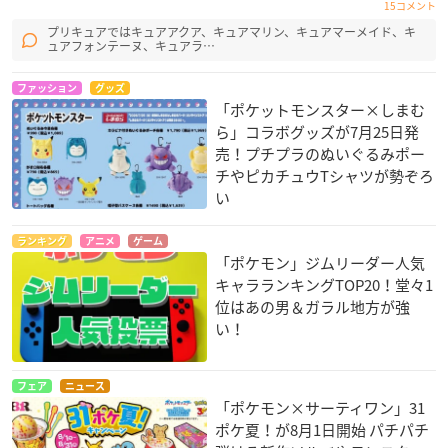
15コメント
プリキュアではキュアアクア、キュアマリン、キュアマーメイド、キ
ュアフォンテーヌ、キュアラ…
ファッション
グッズ
「ポケットモンスター×しまむ
ら」コラボグッズが7月25日発
売！プチプラのぬいぐるみポー
チやピカチュウTシャツが勢ぞろ
い
ランキング
アニメ
ゲーム
「ポケモン」ジムリーダー人気
キャラランキングTOP20！堂々1
位はあの男＆ガラル地方が強
い！
フェア
ニュース
「ポケモン×サーティワン」31
ポケ夏！が8月1日開始 パチパチ