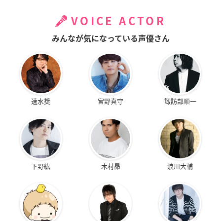
VOICE ACTOR
みんなが気になっている声優さん
速水奨
宮野真守
諏訪部順一
下野紘
木村昴
浪川大輔