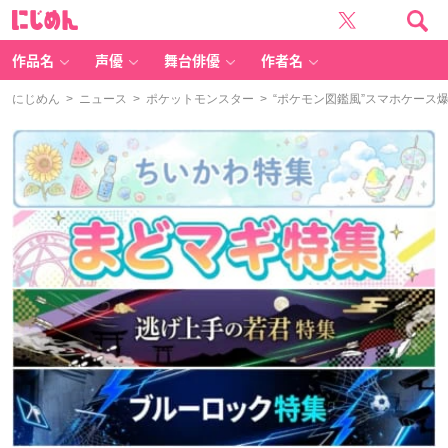
に
じ
め
ん
作品名
声優
舞台俳優
作者名
にじめん
>
ニュース
>
ポケットモンスター
> “ポケモン図鑑風”スマホケー