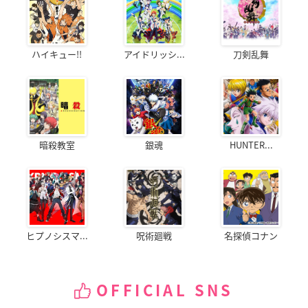
ハイキュー!!
アイドリッシ...
刀剣乱舞
暗殺教室
銀魂
HUNTER...
ヒプノシスマ...
呪術廻戦
名探偵コナン
OFFICIAL SNS