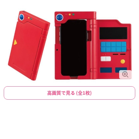
高画質で見る (全1枚)