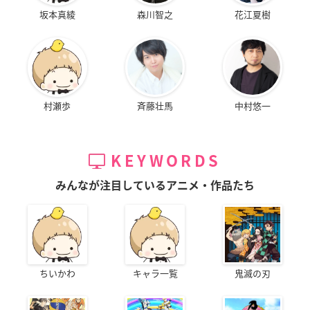
坂本真綾
森川智之
花江夏樹
村瀬歩
斉藤壮馬
中村悠一
KEYWORDS
みんなが注目しているアニメ・作品たち
ちいかわ
キャラ一覧
鬼滅の刃