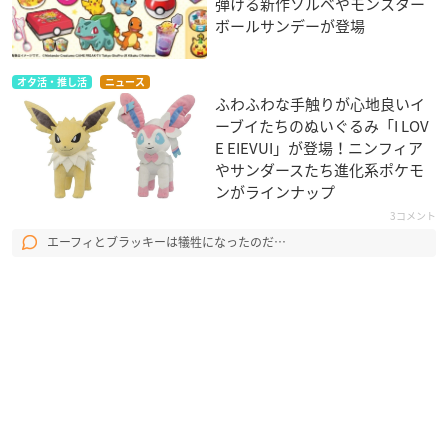
弾ける新作ソルベやモンスター
ボールサンデーが登場
オタ活・推し活
ニュース
ふわふわな手触りが心地良いイ
ーブイたちのぬいぐるみ「I LOV
E EIEVUI」が登場！ニンフィア
やサンダースたち進化系ポケモ
ンがラインナップ
3コメント
エーフィとブラッキーは犠牲になったのだ…