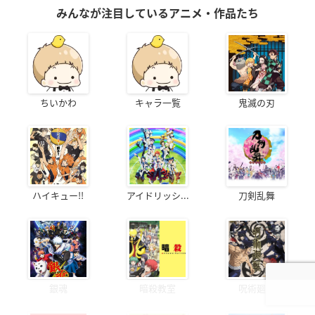
みんなが注目しているアニメ・作品たち
ちいかわ
キャラ一覧
鬼滅の刃
ハイキュー!!
アイドリッシ...
刀剣乱舞
銀魂
暗殺教室
呪術廻戦