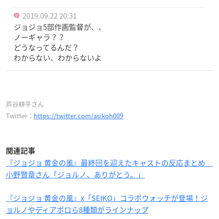
2019.09.22 20:31
ジョジョ5部作画監督が、、
ノーギャラ？？
どうなってるんだ？
わからない、わからないよ
芦谷耕平さん
Twitter：
https://twitter.com/asikoh009
関連記事
『ジョジョ 黄金の風』最終回を迎えたキャストの反応まとめ
小野賢章さん「ジョルノ、ありがとう。」
『ジョジョ 黄金の風』x「SEIKO」コラボウォッチが登場！ジ
ョルノやディアボロら8種類がラインナップ