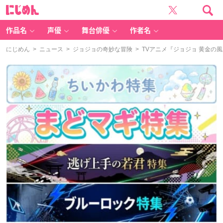
に
じ
め
ん
作品名
声優
舞台俳優
作者名
にじめん
>
ニュース
>
ジョジョの奇妙な冒険
> TVアニメ『ジョジョ 黄金