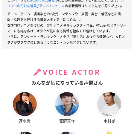
このページは
kusuguru株式会社
のにじめん編集部が作成・配信しています。
ジ
ョジョの奇妙な冒険
/
アニメ
/
ニュース
の最新情報はリンク先をご覧ください。
アニメ・ゲーム・漫画などの2次元コンテンツや、声優・舞台・俳優などの情
報・話題をお届けする情報メディア「にじめん」。
女性向けアニメをはじめ、少年アニメやキャラクター作品、VTuberなどストリー
マーにも幅を広げ、オタクが気になる情報を幅広くお届けしています。
さらに、アンケート・ランキング・オタ活（推し活）お役立ち情報など、女性オ
タクがワクワク楽しめるようなコンテンツも発信しています。
VOICE ACTOR
みんなが気になっている声優さん
速水奨
宮野真守
木村昴