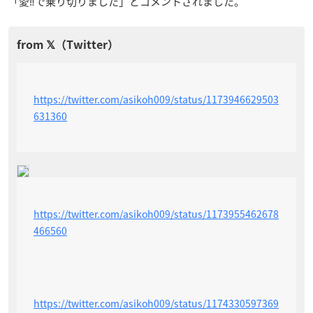
「愛‼️で乗り切りました」とコメントされました。
https://twitter.com/asikoh009/status/1173946629503
631360
https://twitter.com/asikoh009/status/1173955462678
466560
https://twitter.com/asikoh009/status/1174330597369