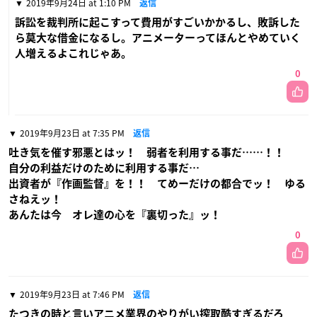
2019年9月24日 at 1:10 PM
返信
訴訟を裁判所に起こすって費用がすごいかかるし、敗訴した
ら莫大な借金になるし。アニメーターってほんとやめていく
人増えるよこれじゃあ。
0
2019年9月23日 at 7:35 PM
返信
吐き気を催す邪悪とはッ！ 弱者を利用する事だ……！！
自分の利益だけのために利用する事だ…
出資者が『作画監督』を！！ てめーだけの都合でッ！ ゆる
さねえッ！
あんたは今 オレ達の心を『裏切った』ッ！
0
2019年9月23日 at 7:46 PM
返信
たつきの時と言いアニメ業界のやりがい搾取酷すぎるだろ