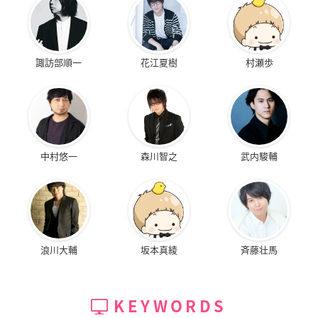
諏訪部順一
花江夏樹
村瀬歩
中村悠一
森川智之
武内駿輔
浪川大輔
坂本真綾
斉藤壮馬
KEYWORDS