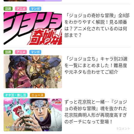
話題
アニメ
マンガ
「ジョジョの奇妙な冒険」全8部
をわかりやすく解説！見る順番
は？アニメ化されているのは何
部まで？
話題
アニメ
マンガ
「ジョジョ立ち」キャラ別23選
を一覧にまとめました！難易度
や元ネタも合わせてご紹介
オタ活・推し活
ニュース
ずっと花京院と一緒…『ジョジ
ョの奇妙な冒険』魂を抜かれた
花京院典明人形が再現度高すぎ
のポーチになって登場！
9コメント