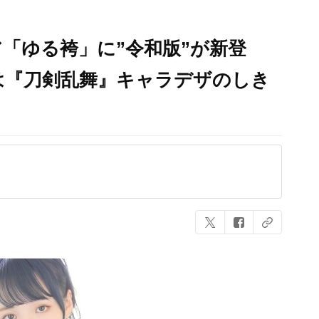
「ゆる袴」に”令和版”が新登
は『刀剣乱舞』キャラデザのしき