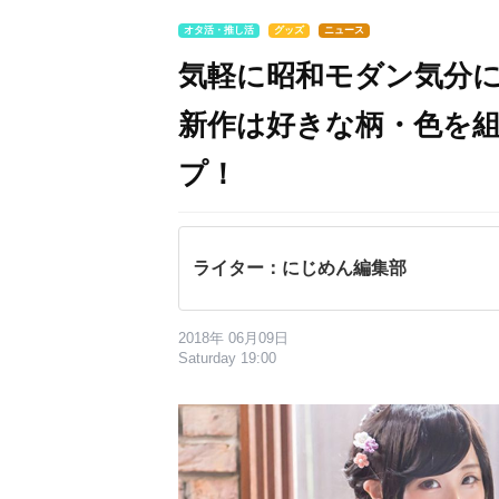
オタ活・推し活
グッズ
ニュース
気軽に昭和モダン気分
新作は好きな柄・色を組
プ！
ライター：にじめん編集部
2018年 06月09日
Saturday 19:00