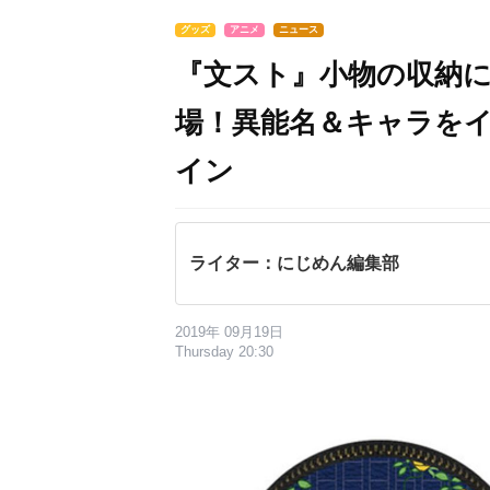
グッズ
アニメ
ニュース
『文スト』小物の収納
場！異能名＆キャラを
イン
ライター：にじめん編集部
2019年 09月19日
Thursday 20:30