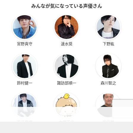
みんなが気になっている声優さん
宮野真守
速水奨
下野紘
鈴村健一
諏訪部順一
森川智之
花江夏樹
大塚芳忠
稲田徹