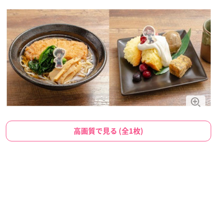
高画質で見る (全1枚)