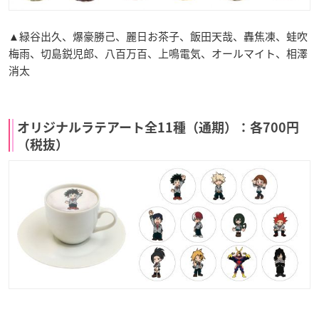
▲緑谷出久、爆豪勝己、麗日お茶子、飯田天哉、轟焦凍、蛙吹
梅雨、切島鋭児郎、八百万百、上鳴電気、オールマイト、相澤
消太
オリジナルラテアート全11種（通期）：各700円
（税抜）