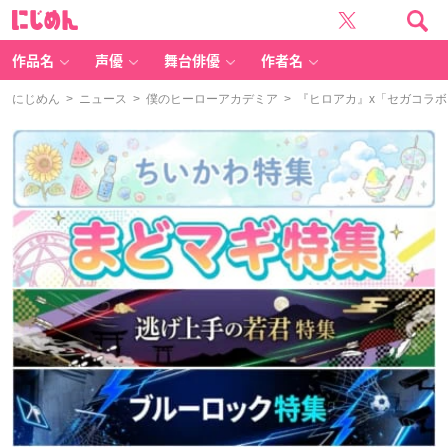
に
じ
め
ん
作品名
声優
舞台俳優
作者名
にじめん
>
ニュース
>
僕のヒーローアカデミア
> 『ヒロアカ』x「セガコラ