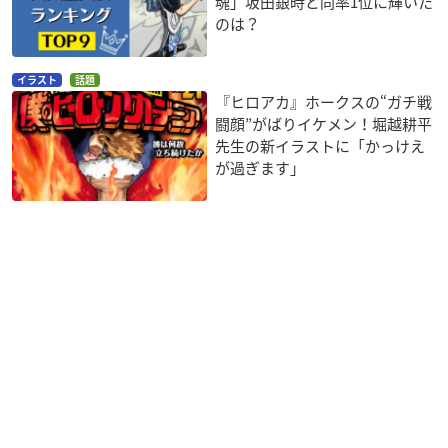
魂」坂田銀時と同率1位に輝いた
のは？
イラスト
話題
『ヒロアカ』ホークスの“ガチ戦
闘顔”がばりイケメン！堀越耕平
先生の新イラストに「かっけえ
が過ぎます」