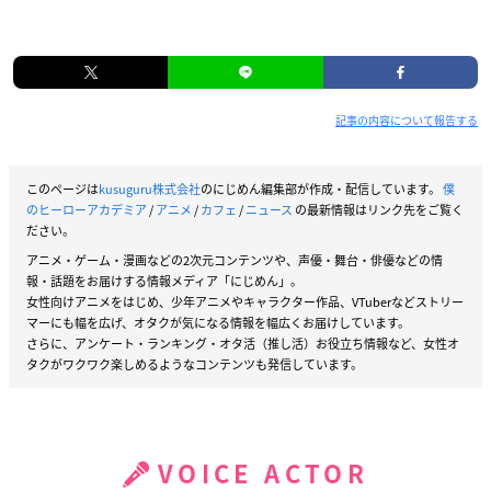
記事の内容について報告する
このページは
kusuguru株式会社
のにじめん編集部が作成・配信しています。
僕
のヒーローアカデミア
/
アニメ
/
カフェ
/
ニュース
の最新情報はリンク先をご覧く
ださい。
アニメ・ゲーム・漫画などの2次元コンテンツや、声優・舞台・俳優などの情
報・話題をお届けする情報メディア「にじめん」。
女性向けアニメをはじめ、少年アニメやキャラクター作品、VTuberなどストリー
マーにも幅を広げ、オタクが気になる情報を幅広くお届けしています。
さらに、アンケート・ランキング・オタ活（推し活）お役立ち情報など、女性オ
タクがワクワク楽しめるようなコンテンツも発信しています。
VOICE ACTOR