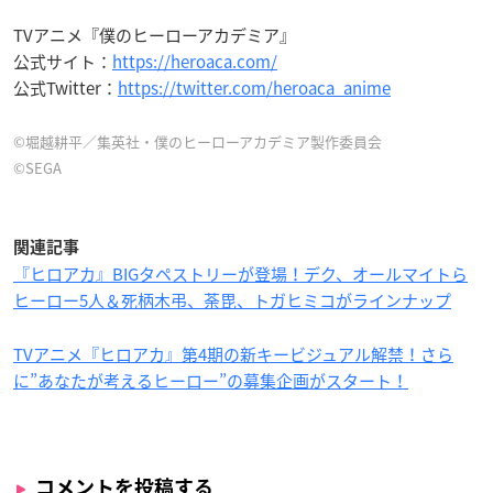
TVアニメ『僕のヒーローアカデミア』
公式サイト：
https://heroaca.com/
公式Twitter：
https://twitter.com/heroaca_anime
©堀越耕平／集英社・僕のヒーローアカデミア製作委員会
©SEGA
関連記事
『ヒロアカ』BIGタペストリーが登場！デク、オールマイトら
ヒーロー5人＆死柄木弔、荼毘、トガヒミコがラインナップ
TVアニメ『ヒロアカ』第4期の新キービジュアル解禁！さら
に”あなたが考えるヒーロー”の募集企画がスタート！
コメントを投稿する