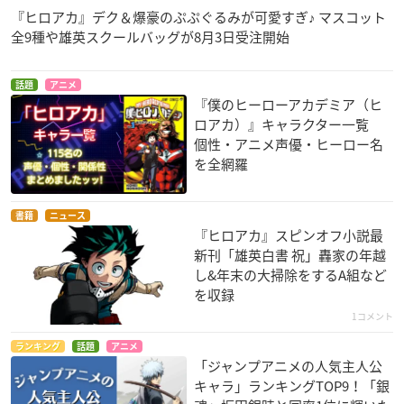
『ヒロアカ』デク＆爆豪のぷぷぐるみが可愛すぎ♪ マスコット
全9種や雄英スクールバッグが8月3日受注開始
話題
アニメ
『僕のヒーローアカデミア（ヒ
ロアカ）』キャラクター一覧
個性・アニメ声優・ヒーロー名
を全網羅
書籍
ニュース
『ヒロアカ』スピンオフ小説最
新刊「雄英白書 祝」轟家の年越
し&年末の大掃除をするA組など
を収録
1コメント
ランキング
話題
アニメ
「ジャンプアニメの人気主人公
キャラ」ランキングTOP9！「銀