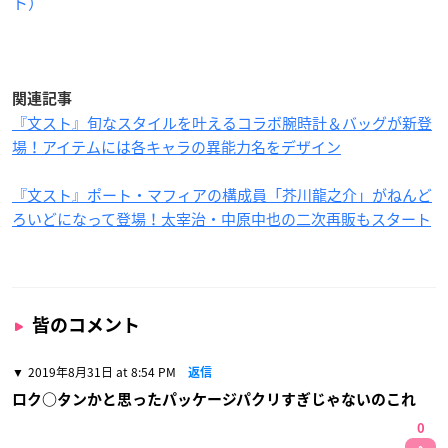
ト）
関連記事
『文スト』旬なスタイルを叶えるコラボ腕時計＆バッグが新登
場！アイテムには各キャラの異能力名をデザイン
『文スト』ポート・マフィアの構成員「芥川龍之介」がねんど
ろいどになって登場！太宰治・中原中也の二次再販もスタート
皆のコメント
2019年8月31日 at 8:54 PM
返信
ロク○タンかと思ったパッケージパクリすぎじゃないのこれ
0