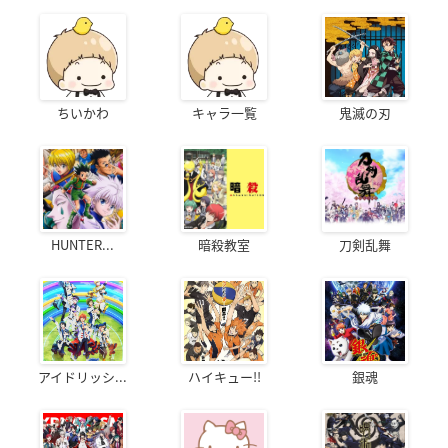
ちいかわ
キャラ一覧
鬼滅の刃
HUNTER...
暗殺教室
刀剣乱舞
アイドリッシ...
ハイキュー!!
銀魂