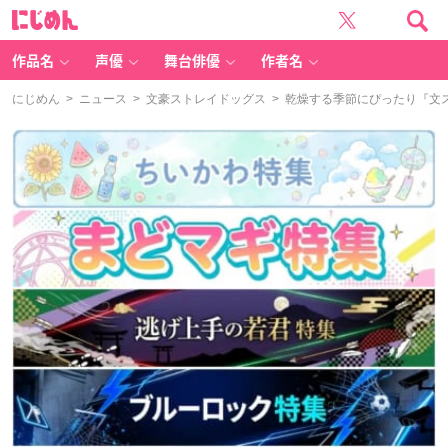
に
じ
め
ん
作品名
声優
舞台俳優
作者名
にじめん
>
ニュース
>
文豪ストレイドッグス
> 乾燥する季節にぴったり『文