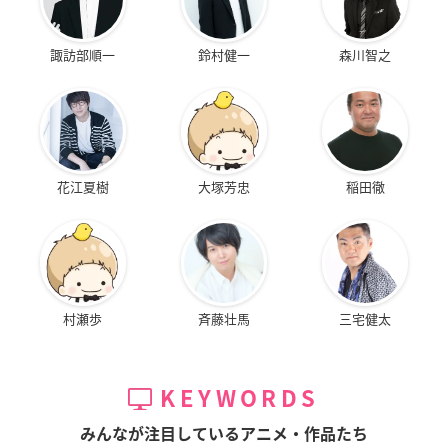
諏訪部順一
鈴村健一
森川智之
花江夏樹
大塚芳忠
稲田徹
村瀬歩
斉藤壮馬
三宅健太
KEYWORDS
みんなが注目しているアニメ・作品たち