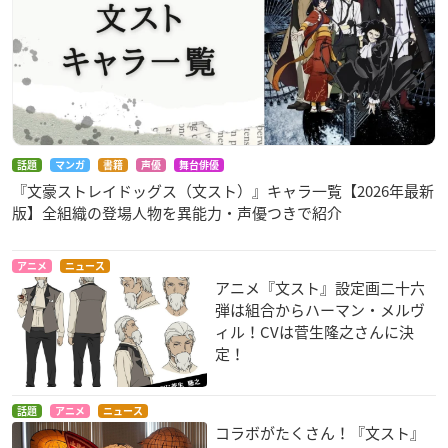
話題
マンガ
書籍
声優
舞台俳優
『文豪ストレイドッグス（文スト）』キャラ一覧【2026年最新
版】全組織の登場人物を異能力・声優つきで紹介
アニメ
ニュース
アニメ『文スト』設定画二十六
弾は組合からハーマン・メルヴ
ィル！CVは菅生隆之さんに決
定！
話題
アニメ
ニュース
コラボがたくさん！『文スト』