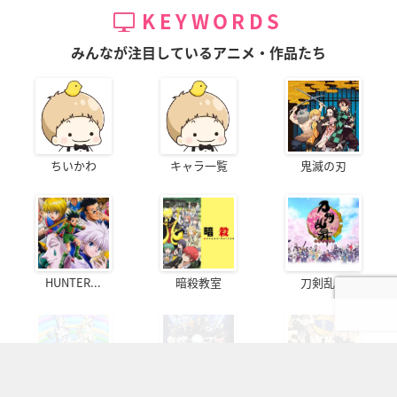
KEYWORDS
みんなが注目しているアニメ・作品たち
ちいかわ
キャラ一覧
鬼滅の刃
HUNTER...
暗殺教室
刀剣乱舞