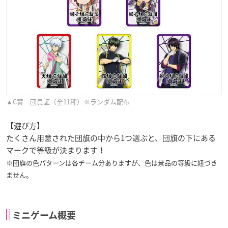
▲C賞 団員証（全11種）※ランダム配布
【遊び方】
たくさん用意された団旗の中から1つ選ぶと、団旗の下にある
マークで等級が決まります！
※団旗の色パターンは各チーム分ありますが、色は景品の等級に紐づき
ません。
ミニゲーム概要