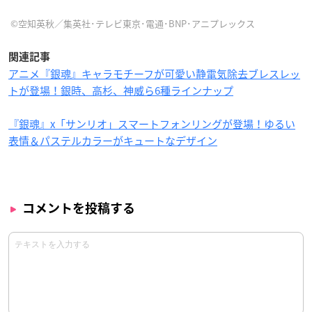
©空知英秋／集英社･テレビ東京･電通･BNP･アニプレックス
関連記事
アニメ『銀魂』キャラモチーフが可愛い静電気除去ブレスレッ
トが登場！銀時、高杉、神威ら6種ラインナップ
『銀魂』x「サンリオ」スマートフォンリングが登場！ゆるい
表情＆パステルカラーがキュートなデザイン
コメントを投稿する