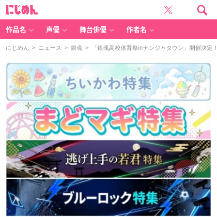
に
じ
め
ん
作品名
声優
舞台俳優
作者名
にじめん
>
ニュース
>
銀魂
> 「銀魂高校体育祭inナンジャタウン」開催決