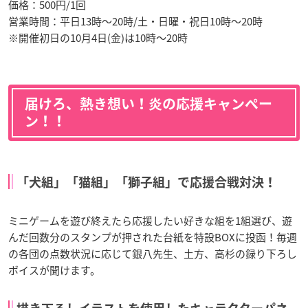
価格：500円/1回
営業時間：平日13時～20時/土・日曜・祝日10時～20時
※開催初日の10月4日(金)は10時～20時
届けろ、熱き想い！炎の応援キャンペー
ン！！
「犬組」「猫組」「獅子組」で応援合戦対決！
ミニゲームを遊び終えたら応援したい好きな組を1組選び、遊
んだ回数分のスタンプが押された台紙を特設BOXに投函！毎週
の各団の点数状況に応じて銀八先生、土方、高杉の録り下ろし
ボイスが聞けます。