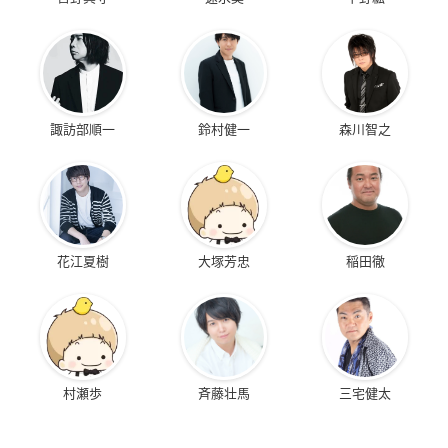
諏訪部順一
鈴村健一
森川智之
花江夏樹
大塚芳忠
稲田徹
村瀬歩
斉藤壮馬
三宅健太