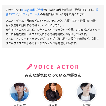
このページは
kusuguru株式会社
のにじめん編集部が作成・配信しています。
銀
魂
/
アニメ
/
カフェ
/
ニュース
の最新情報はリンク先をご覧ください。
アニメ・ゲーム・漫画などの2次元コンテンツや、声優・舞台・俳優などの情
報・話題をお届けする情報メディア「にじめん」。
女性向けアニメをはじめ、少年アニメやキャラクター作品、VTuberなどストリー
マーにも幅を広げ、オタクが気になる情報を幅広くお届けしています。
さらに、アンケート・ランキング・オタ活（推し活）お役立ち情報など、女性オ
タクがワクワク楽しめるようなコンテンツも発信しています。
VOICE ACTOR
みんなが気になっている声優さん
宮野真守
速水奨
下野紘