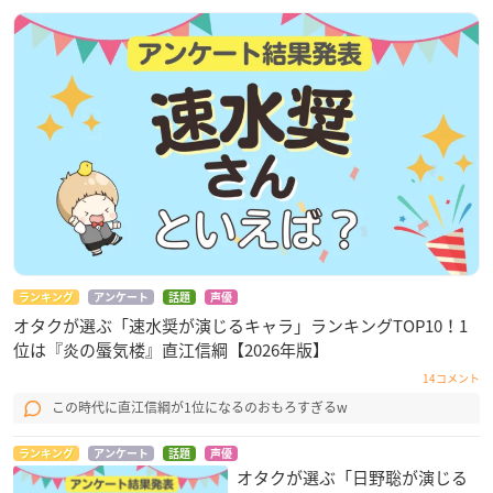
ランキング
アンケート
話題
声優
オタクが選ぶ「速水奨が演じるキャラ」ランキングTOP10！1
位は『炎の蜃気楼』直江信綱【2026年版】
14コメント
この時代に直江信綱が1位になるのおもろすぎるw
ランキング
アンケート
話題
声優
オタクが選ぶ「日野聡が演じる