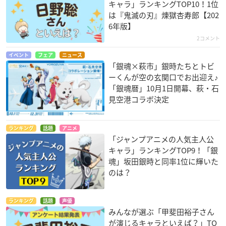
キャラ」ランキングTOP10！1位
は『鬼滅の刃』煉󠄁獄杏寿郎【202
6年版】
2コメント
イベント
フェア
ニュース
「銀魂×萩市」銀時たちとトビ
ーくんが空の玄関口でお出迎え♪
「銀魂暦」10月1日開幕、萩・石
見空港コラボ決定
ランキング
話題
アニメ
「ジャンプアニメの人気主人公
キャラ」ランキングTOP9！「銀
魂」坂田銀時と同率1位に輝いた
のは？
ランキング
話題
声優
みんなが選ぶ「甲斐田裕子さん
が演じるキャラといえば？」TO