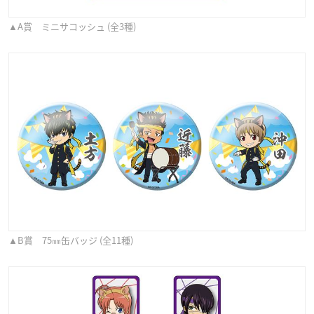
▲A賞 ミニサコッシュ (全3種)
▲B賞 75㎜缶バッジ (全11種)