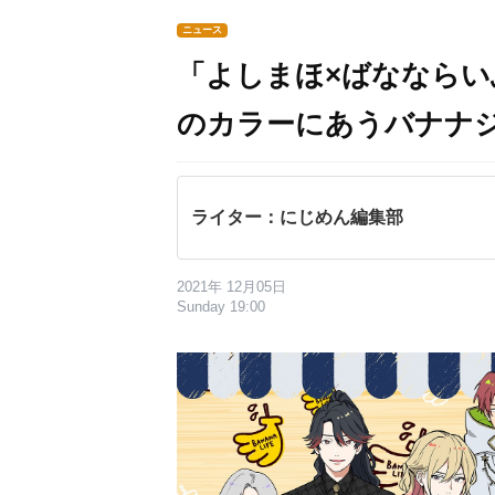
ニュース
「よしまほ×ばななら
のカラーにあうバナナ
ライター：にじめん編集部
2021年 12月05日
Sunday 19:00