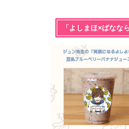
「よしまほ×ばなな