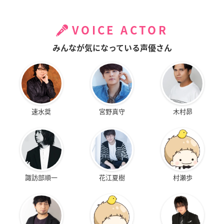
VOICE ACTOR
みんなが気になっている声優さん
速水奨
宮野真守
木村昴
諏訪部順一
花江夏樹
村瀬歩