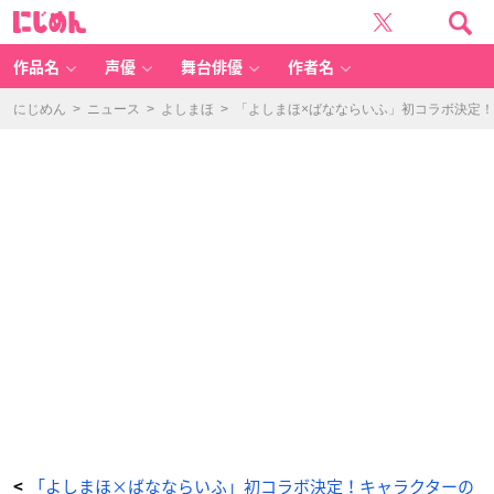
「よ
に
し
じ
ま
め
ほ
ん
×
ば
作品名
声優
舞台俳優
作者名
な
な
ら
い
にじめん
>
ニュース
>
よしまほ
>
「よしまほ×ばなならいふ」初コラボ決定
ふ」
購
入
特
典
-
ア
ニ
メ
情
報
サ
イ
ト
に
じ
め
ん
「よしまほ×ばなならいふ」初コラボ決定！キャラクターの
<