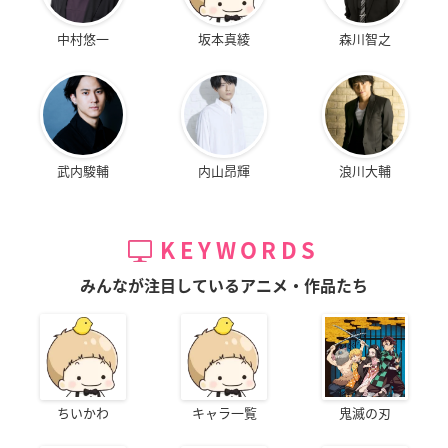
中村悠一
坂本真綾
森川智之
武内駿輔
内山昂輝
浪川大輔
KEYWORDS
みんなが注目しているアニメ・作品たち
ちいかわ
キャラ一覧
鬼滅の刃