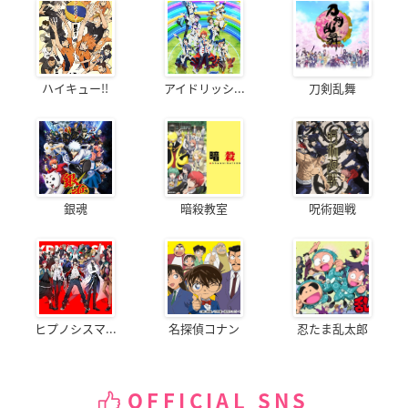
ハイキュー!!
アイドリッシ...
刀剣乱舞
銀魂
暗殺教室
呪術廻戦
ヒプノシスマ...
名探偵コナン
忍たま乱太郎
OFFICIAL SNS