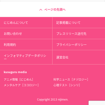
ページの先頭へ
にじめんについて
記事掲載について
お問い合わせ
プレスリリース送付先
利用規約
プライバシーポリシー
インフォマティブデータポリシ
運営会社
ー
kusuguru
media
アニメ情報［にじめん］
科学ニュース［ナゾロジー］
メンタルケア［ココロジー］
心理テスト［シンリ］
Copyright 2013 nijimen.