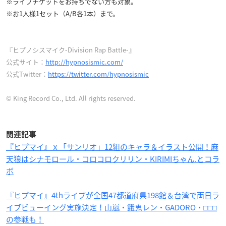
※ライブチケットをお持ちでない方も対象。
※お1人様1セット（A/B各1本）まで。
『ヒプノシスマイク-Division Rap Battle-』
公式サイト：
http://hypnosismic.com/
公式Twitter：
https://twitter.com/hypnosismic
© King Record Co., Ltd. All rights reserved.
関連記事
『ヒプマイ』ｘ「サンリオ」12組のキャラ＆イラスト公開！麻
天狼はシナモロール・コロコロクリリン・KIRIMIちゃん.とコラ
ボ
『ヒプマイ』4thライブが全国47都道府県198館＆台湾で両日ラ
イブビューイング実施決定！山嵐・餓鬼レン・GADORO・□□□
の参戦も！