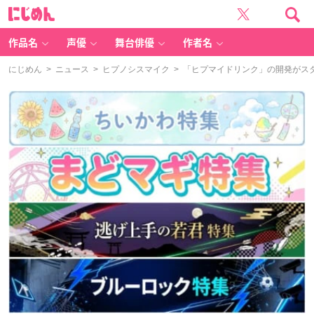
に
じ
め
ん
作品名
声優
舞台俳優
作者名
にじめん
>
ニュース
>
ヒプノシスマイク
> 「ヒプマイドリンク」の開発がス