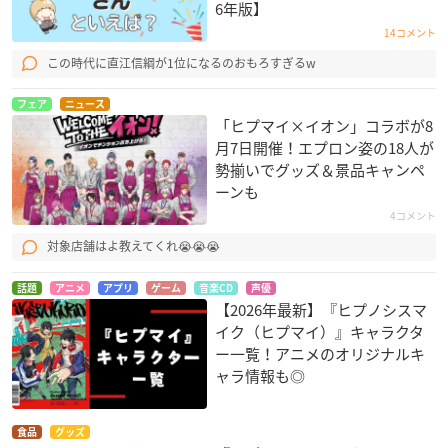
6年版】
14コメント
この時代に直江信綱が1位になるのおもろすぎるw
フェア
ニュース
「ヒプマイ×イオン」コラボが8
月7日開催！エプロン姿の18人が
勢揃いでグッズ＆景品キャンペ
ーンも
4コメント
対象店舗はよ教えてくれ😭😭😭
話題
アニメ
アプリ
ゲーム
音楽CD
声優
【2026年最新】『ヒプノシスマ
イク（ヒプマイ）』キャラクタ
ー一覧！アニメのオリジナルキ
ャラ情報も◎
食品
グッズ