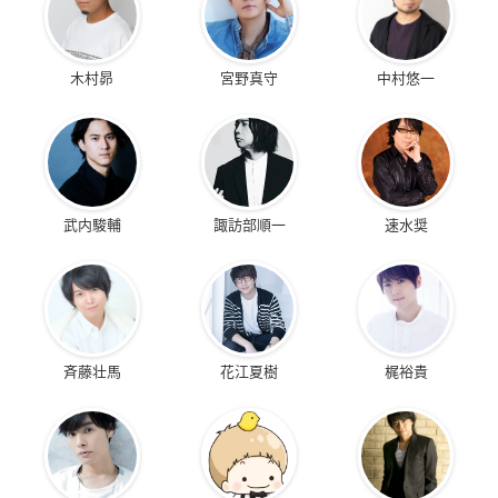
木村昴
宮野真守
中村悠一
武内駿輔
諏訪部順一
速水奨
斉藤壮馬
花江夏樹
梶裕貴