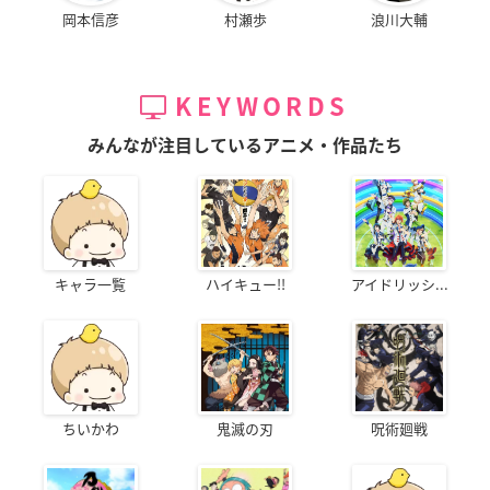
岡本信彦
村瀬歩
浪川大輔
KEYWORDS
みんなが注目しているアニメ・作品たち
キャラ一覧
ハイキュー!!
アイドリッシ...
ちいかわ
鬼滅の刃
呪術廻戦