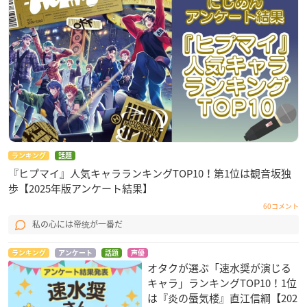
ランキング
話題
『ヒプマイ』人気キャラランキングTOP10！第1位は観音坂独
歩【2025年版アンケート結果】
60コメント
私の心には帝统が一番だ
ランキング
アンケート
話題
声優
オタクが選ぶ「速水奨が演じる
キャラ」ランキングTOP10！1位
は『炎の蜃気楼』直江信綱【202