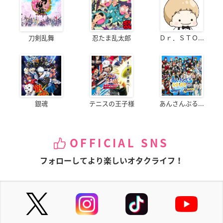
刀剣乱舞
忍たま乱太郎
Ｄｒ．ＳＴＯ...
銀魂
テニスの王子様
あんさんぶる...
OFFICIAL SNS
フォローしてより楽しいオタクライフ！