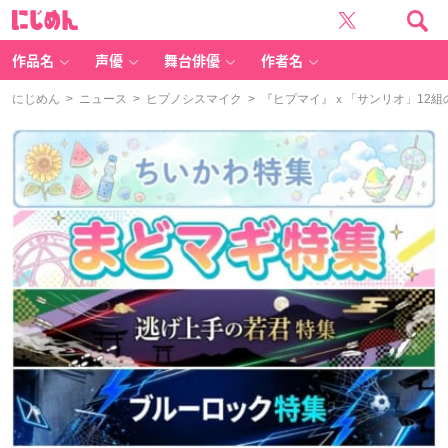
に
じ
め
ん
作品名
声優
舞台俳優
作者名
にじめん
>
ニュース
>
ヒプノシスマイク
> 『ヒプマイ』ｘ「サンリオ」12組