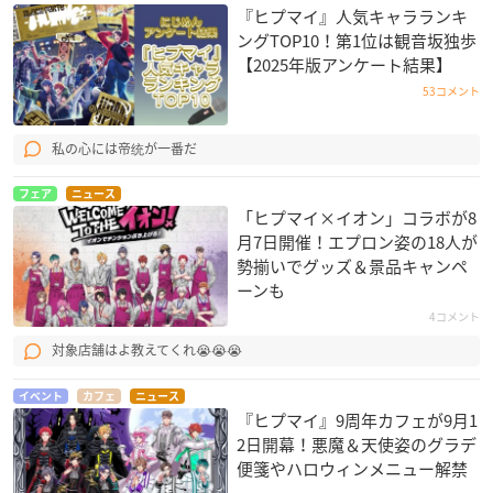
『ヒプマイ』人気キャラランキ
ングTOP10！第1位は観音坂独歩
【2025年版アンケート結果】
53コメント
私の心には帝统が一番だ
フェア
ニュース
「ヒプマイ×イオン」コラボが8
月7日開催！エプロン姿の18人が
勢揃いでグッズ＆景品キャンペ
ーンも
4コメント
対象店舗はよ教えてくれ😭😭😭
イベント
カフェ
ニュース
『ヒプマイ』9周年カフェが9月1
2日開幕！悪魔＆天使姿のグラデ
便箋やハロウィンメニュー解禁