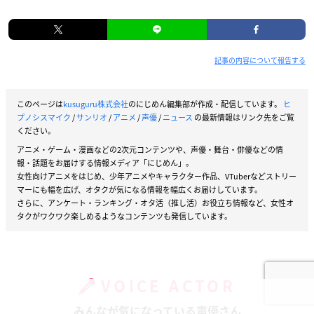
記事の内容について報告する
このページは
kusuguru株式会社
のにじめん編集部が作成・配信しています。
ヒ
プノシスマイク
/
サンリオ
/
アニメ
/
声優
/
ニュース
の最新情報はリンク先をご覧
ください。
アニメ・ゲーム・漫画などの2次元コンテンツや、声優・舞台・俳優などの情
報・話題をお届けする情報メディア「にじめん」。
女性向けアニメをはじめ、少年アニメやキャラクター作品、VTuberなどストリー
マーにも幅を広げ、オタクが気になる情報を幅広くお届けしています。
さらに、アンケート・ランキング・オタ活（推し活）お役立ち情報など、女性オ
タクがワクワク楽しめるようなコンテンツも発信しています。
VOICE ACTOR
みんなが気になっている声優さん