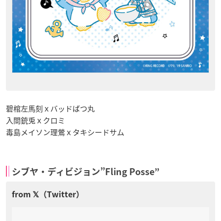
碧棺左馬刻ｘバッドばつ丸
入間銃兎ｘクロミ
毒島メイソン理鶯ｘタキシードサム
シブヤ・ディビジョン”Fling Posse”