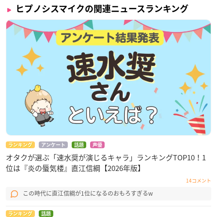
ヒプノシスマイクの関連ニュースランキング
ランキング
アンケート
話題
声優
オタクが選ぶ「速水奨が演じるキャラ」ランキングTOP10！1
位は『炎の蜃気楼』直江信綱【2026年版】
14コメント
この時代に直江信綱が1位になるのおもろすぎるw
ランキング
話題