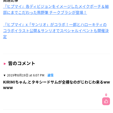
関連記事
『ヒプマイ』各ディビジョンをイメージしたメイクポーチ＆細
部にまでこだわった熊野筆 チークブラシが登場！
『ヒプマイ』x「サンリオ」がコラボ！一郎とハローキティの
コラボイラスト公開＆サンリオでスペシャルイベントも開催決
定
皆のコメント
2019年8月19日 at 6:07 PM
返信
KIRIMIちゃん.とタキシードサムが全裸なのがじわじわ来るww
www
0