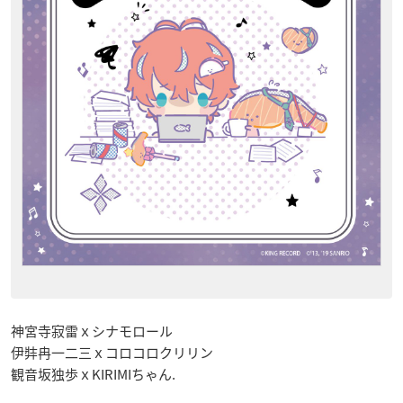
神宮寺寂雷ｘシナモロール
伊弉冉一二三ｘコロコロクリリン
観音坂独歩ｘKIRIMIちゃん.