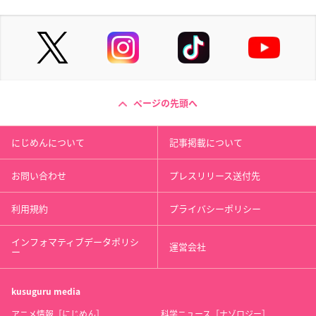
ページの先頭へ
にじめんについて
記事掲載について
お問い合わせ
プレスリリース送付先
利用規約
プライバシーポリシー
インフォマティブデータポリシ
運営会社
ー
kusuguru
media
アニメ情報［にじめん］
科学ニュース［ナゾロジー］