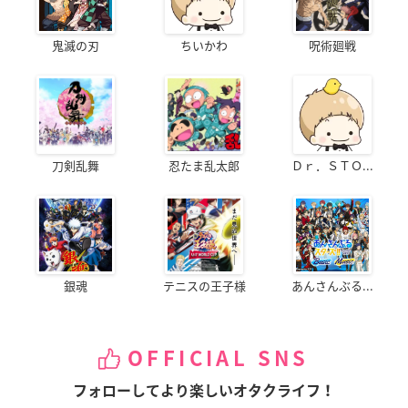
鬼滅の刃
ちいかわ
呪術廻戦
刀剣乱舞
忍たま乱太郎
Ｄｒ．ＳＴＯ...
銀魂
テニスの王子様
あんさんぶる...
OFFICIAL SNS
フォローしてより楽しいオタクライフ！