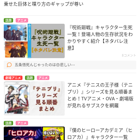
乗せた巨体と喋り方のギャップが尊い
話題
アニメ
『呪術廻戦』キャラクター生死
一覧！登場人物の生存状況をわ
かりやすく紹介【ネタバレ注
意】
8コメント
五条悟死んじゃったのは😞悲しい⋯
劇場アニメ
話題
アニメ
アニメ『テニスの王子様（テニ
プリ）』シリーズを見る順番ま
とめ！TVアニメ・OVA・劇場版
が見れるサブスクを網羅
話題
アニメ
『僕のヒーローアカデミア（ヒ
ロアカ）』キャラクター一覧