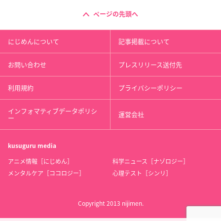
ページの先頭へ
にじめんについて
記事掲載について
お問い合わせ
プレスリリース送付先
利用規約
プライバシーポリシー
インフォマティブデータポリシ
運営会社
ー
kusuguru
media
アニメ情報［にじめん］
科学ニュース［ナゾロジー］
メンタルケア［ココロジー］
心理テスト［シンリ］
Copyright 2013 nijimen.