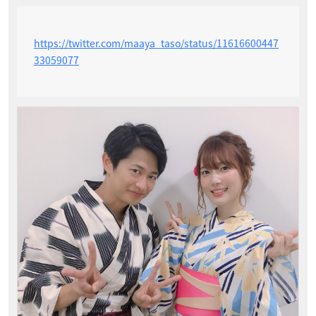
https://twitter.com/maaya_taso/status/11616600447
33059077