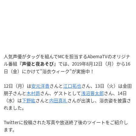
人気声優がタッグを組んでMCを担当するAbemaTVのオリジナ
ル番組
では、2019年8月12日（月）から16
『声優と夜あそび』
日（金）にかけて“浴衣ウィーク”が実施中！
12日（月）は
安元洋貴
さんと
江口拓也
さん、13日（火）は金田
朋子さんと
木村昴
さん、ゲストとして
浅沼晋太郎
さん、14日
（水）は
下野紘
さんと
内田真礼
さんが出演し、浴衣姿を披露さ
れました。
Twitterに投稿された写真や放送終了後のツイートをご紹介し
ます。