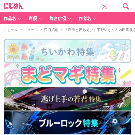
に
じ
め
ん
作品名
声優
舞台俳優
作者名
にじめん
>
ニュース
>
江口拓也
> 『声優と夜あそび』下野紘さん＆内田真礼さ