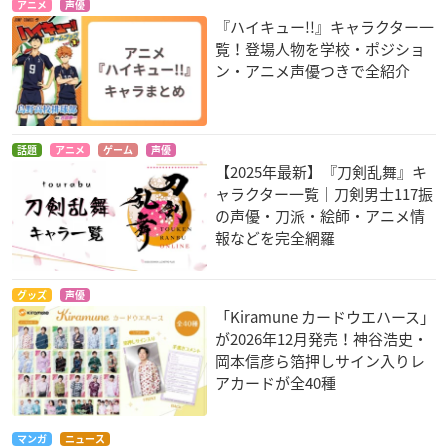
アニメ
声優
『ハイキュー!!』キャラクター一
覧！登場人物を学校・ポジショ
ン・アニメ声優つきで全紹介
話題
アニメ
ゲーム
声優
【2025年最新】『刀剣乱舞』キ
ャラクター一覧｜刀剣男士117振
の声優・刀派・絵師・アニメ情
報などを完全網羅
グッズ
声優
「Kiramune カードウエハース」
が2026年12月発売！神谷浩史・
岡本信彦ら箔押しサイン入りレ
アカードが全40種
マンガ
ニュース