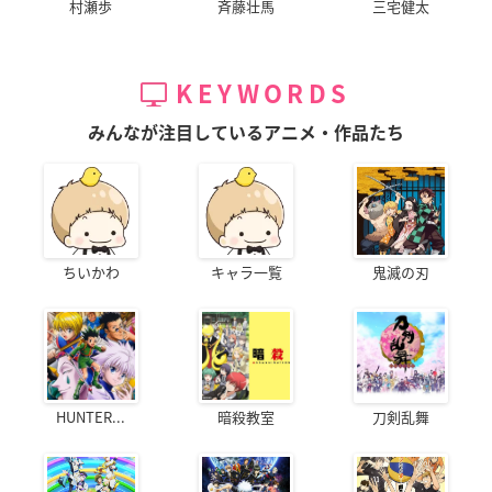
村瀬歩
斉藤壮馬
三宅健太
KEYWORDS
みんなが注目しているアニメ・作品たち
ちいかわ
キャラ一覧
鬼滅の刃
HUNTER...
暗殺教室
刀剣乱舞