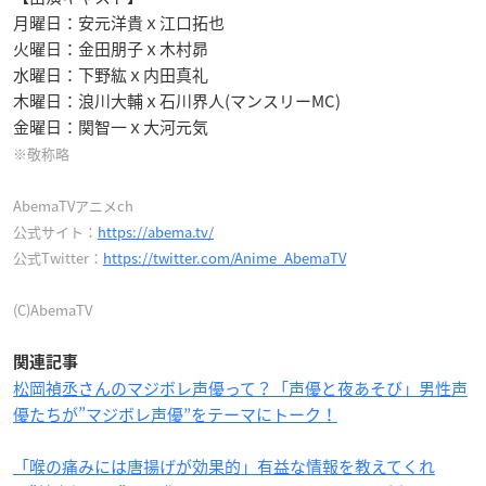
月曜日：安元洋貴ｘ江口拓也
火曜日：金田朋子ｘ木村昴
水曜日：下野紘ｘ内田真礼
木曜日：浪川大輔ｘ石川界人(マンスリーMC)
金曜日：関智一ｘ大河元気
※敬称略
AbemaTVアニメch
公式サイト：
https://abema.tv/
公式Twitter：
https://twitter.com/Anime_AbemaTV
(C)AbemaTV
関連記事
松岡禎丞さんのマジボレ声優って？「声優と夜あそび」男性声
優たちが”マジボレ声優”をテーマにトーク！
「喉の痛みには唐揚げが効果的」有益な情報を教えてくれ