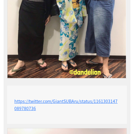
https://twitter.com/GiantSUBAru/status/1161303147
089780736