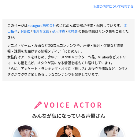
記事の内容について報告する
このページは
kusuguru株式会社
のにじめん編集部が作成・配信しています。
江
口拓也
/
下野紘
/
浅沼晋太郎
/
安元洋貴
/
木村昴
の最新情報はリンク先をご覧くだ
さい。
アニメ・ゲーム・漫画などの2次元コンテンツや、声優・舞台・俳優などの情
報・話題をお届けする情報メディア「にじめん」。
女性向けアニメをはじめ、少年アニメやキャラクター作品、VTuberなどストリー
マーにも幅を広げ、オタクが気になる情報を幅広くお届けしています。
さらに、アンケート・ランキング・オタ活（推し活）お役立ち情報など、女性オ
タクがワクワク楽しめるようなコンテンツも発信しています。
VOICE ACTOR
みんなが気になっている声優さん