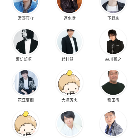
宮野真守
速水奨
下野紘
諏訪部順一
鈴村健一
森川智之
花江夏樹
大塚芳忠
稲田徹