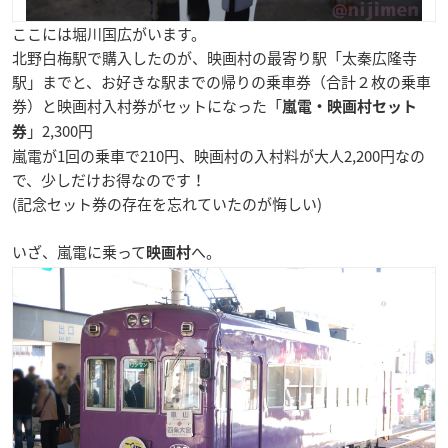
ここには
堀川国広
がいます。
北野白梅駅で購入したのが、映画村の最寄り駅「太秦広隆寺
駅」までと、お好きな駅までの帰りの乗車券（合計２枚の乗車
券）と映画村入村券がセットになった「
嵐電・映画村セット
」2,300円
券
嵐電が1回の乗車で210円、映画村の入村料が大人2,200円なの
で、少しだけお得なのです！
(記念セット券の存在を忘れていたのが悔しい)
いざ、嵐電に乗って
へ。
映画村