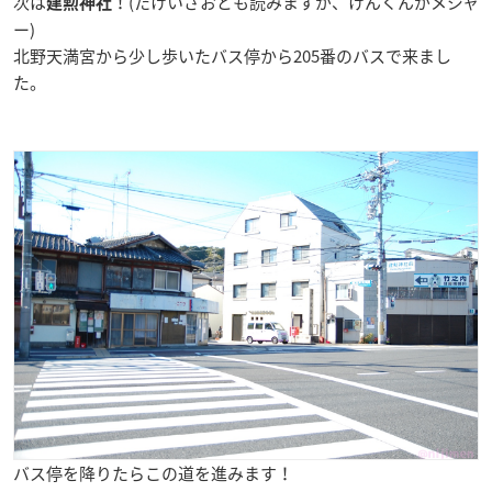
次は
！(たけいさおとも読みますが、けんくんがメジャ
建勲神社
ー)
北野天満宮から少し歩いたバス停から205番のバスで来まし
た。
バス停を降りたらこの道を進みます！