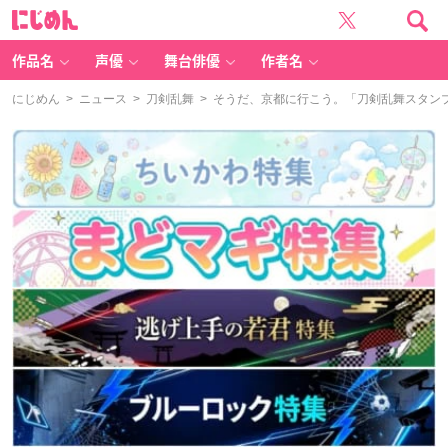
に
じ
め
ん
作品名
声優
舞台俳優
作者名
にじめん
>
ニュース
>
刀剣乱舞
> そうだ、京都に行こう。「刀剣乱舞スタン