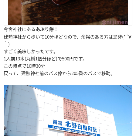
今宮神社にある
！
あぶり餅
建勲神社から歩いて10分ほどなので、余裕のある方は是非(*´∀
｀)
すごく美味しかったです。
1人前13本(丸餅1個分ほど)で500円です。
この時点で10時30分
戻って、建勲神社前のバス停から205番のバスで移動。