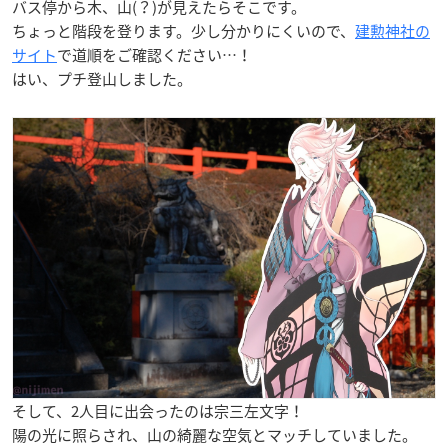
バス停から木、山(？)が見えたらそこです。
ちょっと階段を登ります。少し分かりにくいので、
建勲神社の
サイト
で道順をご確認ください…！
はい、プチ登山しました。
そして、2人目に出会ったのは
宗三左文字
！
陽の光に照らされ、山の綺麗な空気とマッチしていました。