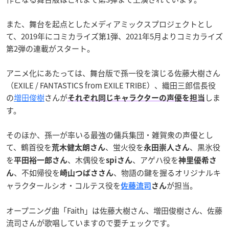
また、舞台を起点としたメディアミックスプロジェクトとし
て、2019年にコミカライズ第1弾、2021年5月よりコミカライズ
第2弾の連載がスタート。
アニメ化にあたっては、舞台版で孫一役を演じる佐藤大樹さん
（EXILE / FANTASTICS from EXILE TRIBE）、織田三郎信長役
の
増田俊樹
さんが
しま
それぞれ同じキャラクターの声優を担当
す。
そのほか、孫一が率いる最強の傭兵集団・雑賀衆の声優とし
て、鶴首役を
、蛍火役を
、黒氷役
荒木健太朗さん
永田崇人さん
を
、木偶役を
、アゲハ役を
平田裕一郎さん
spiさん
神里優希さ
、不如帰役を
、物語の鍵を握るオリジナルキ
ん
崎山つばささん
ャラクタールシオ・コルテス役を
が担当。
佐藤流司
さん
オープニング曲「Faith」は佐藤大樹さん、増田俊樹さん、佐藤
流司さんが歌唱していますので要チェックです。