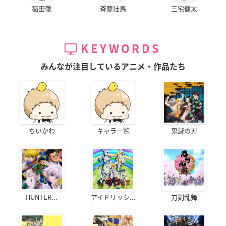
稲田徹
斉藤壮馬
三宅健太
KEYWORDS
みんなが注目しているアニメ・作品たち
ちいかわ
キャラ一覧
鬼滅の刃
HUNTER...
アイドリッシ...
刀剣乱舞