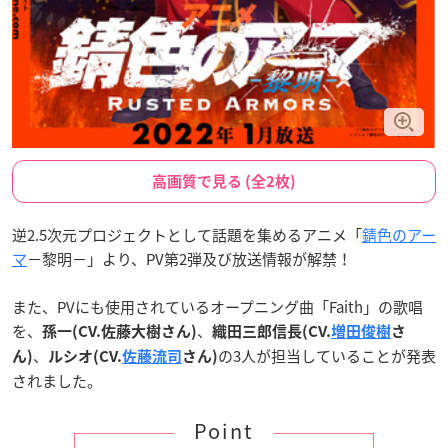
高画質で見る (全2枚)
逆2.5次元プロジェクトとして話題を集めるアニメ「
錆色のアー
マ
−黎明−」より、PV第2弾及び放送情報が解禁！
また、PVにも使用されているオープニング曲「Faith」の歌唱
を、
、
孫一(CV.佐藤大樹さん)
織田三郎信長(CV.
増田俊樹
さ
、
の3人が担当していることが発表
ん)
ルシオ(CV.
佐藤流司
さん)
されました。
Point