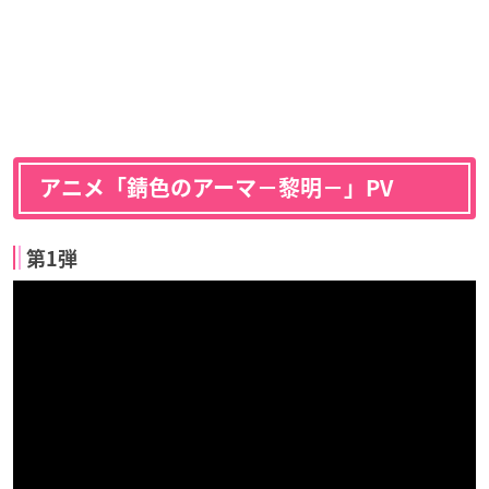
アニメ「錆色のアーマ−黎明−」PV
第1弾