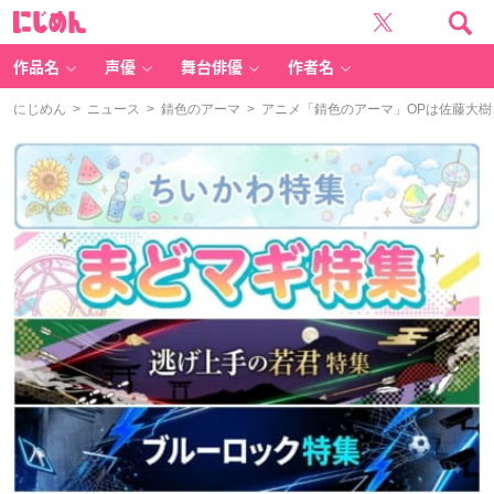
に
じ
め
ん
作品名
声優
舞台俳優
作者名
にじめん
>
ニュース
>
錆色のアーマ
> アニメ「錆色のアーマ」OPは佐藤大