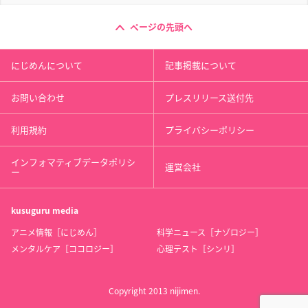
ページの先頭へ
にじめんについて
記事掲載について
お問い合わせ
プレスリリース送付先
利用規約
プライバシーポリシー
インフォマティブデータポリシ
運営会社
ー
kusuguru
media
アニメ情報［にじめん］
科学ニュース［ナゾロジー］
メンタルケア［ココロジー］
心理テスト［シンリ］
Copyright 2013 nijimen.