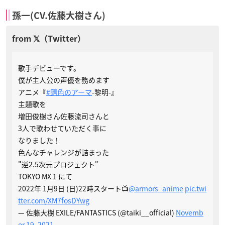
孫一(CV.佐藤大樹さん)
歌手デビューです。
僕が主人公の声優を務めます
アニメ『
#錆色のアーマ
-黎明-』
主題歌を
増田俊樹さん佐藤流司さんと
3人で歌わせていただく事に
なりました！
色んなチャレンジが詰まった
"逆2.5次元プロジェクト"
TOKYO MX 1 にて
2022年 1月9日 (日)22時スタート📺
@armors_anime
pic.twi
tter.com/XM7fosDYwg
— 佐藤大樹 EXILE/FANTASTICS (@taiki__official)
Novemb
er 19, 2021