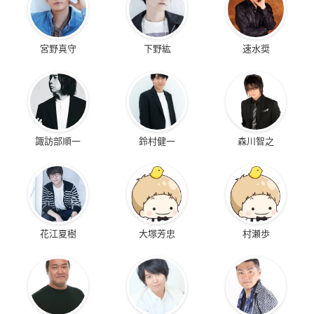
宮野真守
下野紘
速水奨
諏訪部順一
鈴村健一
森川智之
花江夏樹
大塚芳忠
村瀬歩