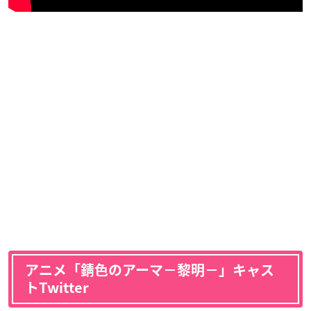
アニメ「錆色のアーマ−黎明−」キャス
トTwitter