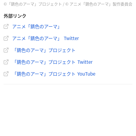
©「錆色のアーマ」プロジェクト / © アニメ「錆色のアーマ」製作委員会
外部リンク
作品概要
アニメ「錆色のアーマ」
アニメ「錆色のアーマ」 Twitter
アニメ「錆色のアーマ -黎明-」
【放送情報】
「錆色のアーマ」プロジェクト
TOKYO MX1 2022年1月9日(日) 22:00～
「錆色のアーマ」プロジェクト Twitter
BSフジ 2022年1月11日(火) 24:00～
サンテレビ 2022年1月9日(日) 24:30～
「錆色のアーマ」プロジェクト YouTube
テレビ和歌山 2022年1月9日(日) 24:00～
AT-X 2022年1月9日(日)23:30～
【スタッフ】
原作：「
錆色のアーマ
」プロジェクト
監督： 河原真明
シリーズ構成・脚本：江嵜大兄
アニメーション制作：Kigumi