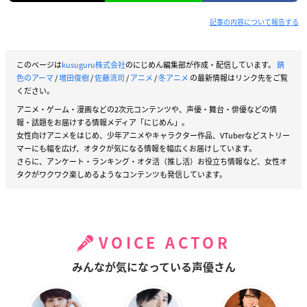
ルシオ・コルテス：佐藤流司
※敬称略
記事の内容について報告する
このページは
kusuguru株式会社
のにじめん編集部が作成・配信しています。
錆
色のアーマ
/
増田俊樹
/
佐藤流司
/
アニメ
/
冬アニメ
の最新情報はリンク先をご覧
ください。
アニメ・ゲーム・漫画などの2次元コンテンツや、声優・舞台・俳優などの情
報・話題をお届けする情報メディア「にじめん」。
女性向けアニメをはじめ、少年アニメやキャラクター作品、VTuberなどストリー
マーにも幅を広げ、オタクが気になる情報を幅広くお届けしています。
さらに、アンケート・ランキング・オタ活（推し活）お役立ち情報など、女性オ
タクがワクワク楽しめるようなコンテンツも発信しています。
VOICE ACTOR
みんなが気になっている声優さん