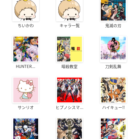
ちいかわ
キャラ一覧
鬼滅の刃
HUNTER...
暗殺教室
刀剣乱舞
サンリオ
ヒプノシスマ...
ハイキュー!!