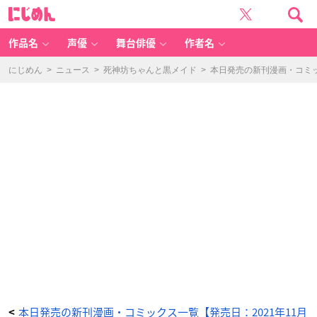
コ
に
ロ
じ
ッ
め
ケ!
ん
B
L
作品名
声優
舞台俳優
作者名
A
C
K
L
にじめん
>
ニュース
>
死神坊ちゃんと黒メイド
>
本日発売の新刊漫画・コミッ
A
B
E
L
(4)
-
ア
ニ
メ
情
報
サ
イ
ト
に
じ
め
ん
本日発売の新刊漫画・コミックス一覧【発売日：2021年11月
<