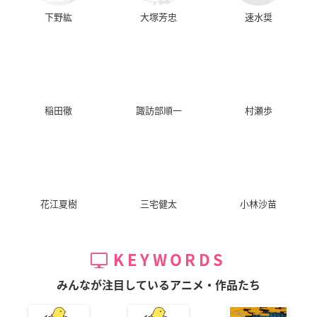
下野紘
大塚芳忠
速水奨
稲田徹
諏訪部順一
村瀬歩
花江夏樹
三宅健太
小林沙苗
KEYWORDS
みんなが注目しているアニメ・作品たち