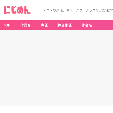
ジ
ャ
イ
アニメや声優、キャラクターグッズなど女性の
ア
ン
ト
お
嬢
TOP
作品名
声優
舞台俳優
作者名
様
(1)
-
ア
ニ
メ
情
報
サ
イ
ト
に
じ
め
ん