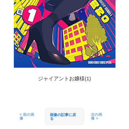
ジャイアントお嬢様(1)
< 前の画
次の画
画像の記事に戻
像
像 >
る