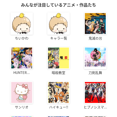
みんなが注目しているアニメ・作品たち
ちいかわ
キャラ一覧
鬼滅の刃
HUNTER...
暗殺教室
刀剣乱舞
サンリオ
ハイキュー!!
ヒプノシスマ...