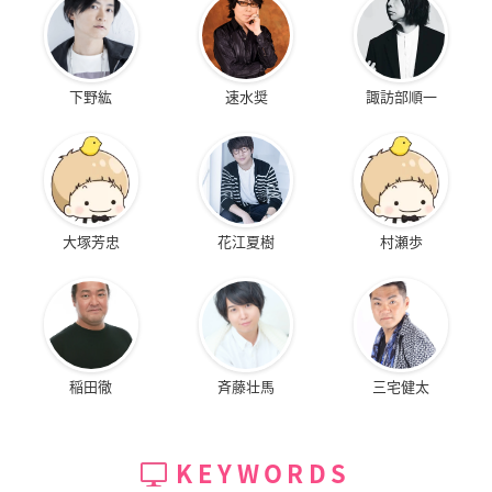
下野紘
速水奨
諏訪部順一
大塚芳忠
花江夏樹
村瀬歩
稲田徹
斉藤壮馬
三宅健太
KEYWORDS