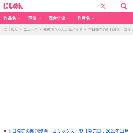
と
に
な
じ
り
め
の
ん
保
護
作品名
声優
舞台俳優
作者名
者
ち
ゃ
ん
にじめん
>
ニュース
>
死神坊ちゃんと黒メイド
>
本日発売の新刊漫画・コミッ
(4)
-
ア
ニ
メ
情
報
サ
イ
ト
に
じ
め
ん
本日発売の新刊漫画・コミックス一覧【発売日：2021年11月
<