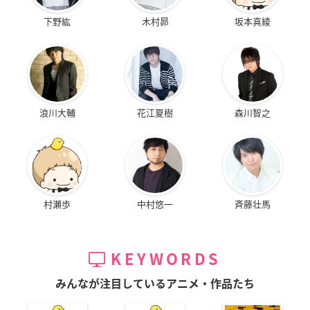
下野紘
木村昴
坂本真綾
浪川大輔
花江夏樹
森川智之
村瀬歩
中村悠一
斉藤壮馬
KEYWORDS
みんなが注目しているアニメ・作品たち