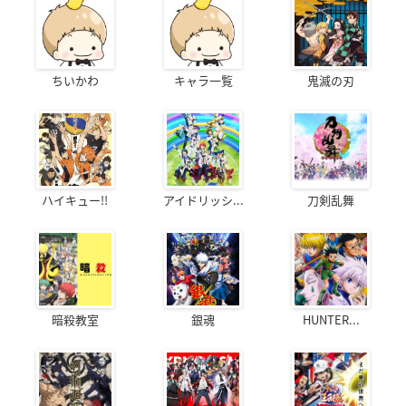
ちいかわ
キャラ一覧
鬼滅の刃
ハイキュー!!
アイドリッシ...
刀剣乱舞
暗殺教室
銀魂
HUNTER...