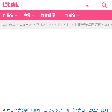
手
に
を
じ
伸
め
ば
ん
し
た
作品名
声優
舞台俳優
作者名
ら、
つ
ば
さ
にじめん
>
ニュース
>
死神坊ちゃんと黒メイド
>
本日発売の新刊漫画・コミッ
【電
子
限
定
お
ま
け
付
き】
-
ア
ニ
メ
情
報
サ
イ
ト
に
じ
め
ん
本日発売の新刊漫画・コミックス一覧【発売日：2021年11月
<