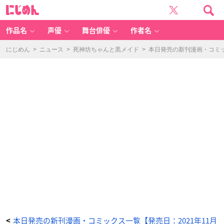
壁
に
サ
じ
ー
め
同
ん
人
作
作品名
声優
舞台俳優
作者名
家
の
猫
屋
にじめん
>
ニュース
>
死神坊ちゃんと黒メイド
>
本日発売の新刊漫画・コミッ
敷
く
ん
は
承
認
欲
求
を
こ
じ
ら
せ
て
い
る
(3)
-
ア
ニ
メ
情
報
サ
イ
ト
に
じ
め
ん
本日発売の新刊漫画・コミックス一覧【発売日：2021年11月
<