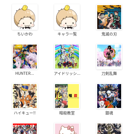
ちいかわ
キャラ一覧
鬼滅の刃
HUNTER...
アイドリッシ...
刀剣乱舞
ハイキュー!!
暗殺教室
銀魂