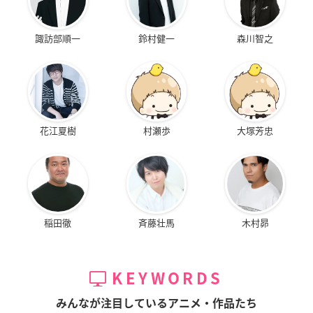
諏訪部順一
鈴村健一
森川智之
花江夏樹
村瀬歩
大塚芳忠
稲田徹
斉藤壮馬
木村昴
KEYWORDS
みんなが注目しているアニメ・作品たち