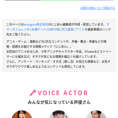
記事の内容について報告する
このページは
kusuguru株式会社
のにじめん編集部が作成・配信しています。
サ
マータイムレンダ
/
永瀬アンナ
/
白砂沙帆
/
花江夏樹
/
アニメ
の最新情報はリンク
先をご覧ください。
アニメ・ゲーム・漫画などの2次元コンテンツや、声優・舞台・俳優などの情
報・話題をお届けする情報メディア「にじめん」。
女性向けアニメをはじめ、少年アニメやキャラクター作品、VTuberなどストリー
マーにも幅を広げ、オタクが気になる情報を幅広くお届けしています。
さらに、アンケート・ランキング・オタ活（推し活）お役立ち情報など、女性オ
タクがワクワク楽しめるようなコンテンツも発信しています。
VOICE ACTOR
みんなが気になっている声優さん