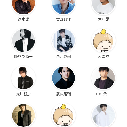
速水奨
宮野真守
木村昴
諏訪部順一
花江夏樹
村瀬歩
森川智之
武内駿輔
中村悠一