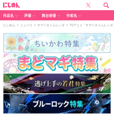
に
じ
め
ん
作品名
声優
舞台俳優
作者名
にじめん
>
ニュース
>
サマータイムレンダ
> TVアニメ「サマータイムレン