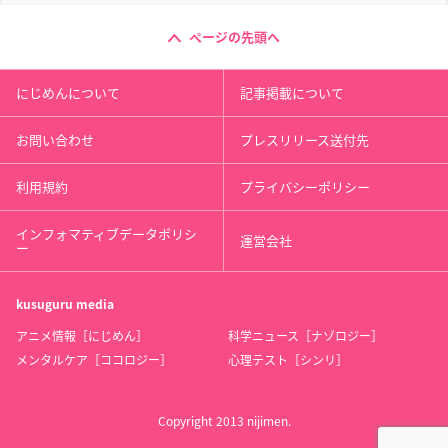
ページの先頭へ
にじめんについて
記事掲載について
お問い合わせ
プレスリリース送付先
利用規約
プライバシーポリシー
インフォマティブデータポリシ
運営会社
ー
kusuguru
media
アニメ情報［にじめん］
科学ニュース［ナゾロジー］
メンタルケア［ココロジー］
心理テスト［シンリ］
Copyright 2013 nijimen.