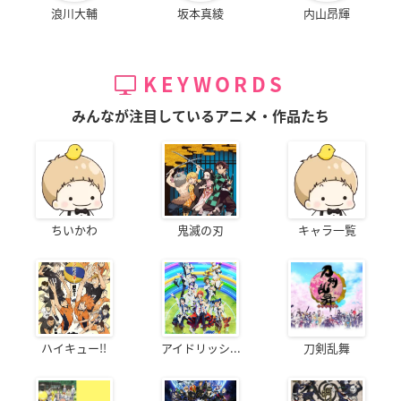
浪川大輔
坂本真綾
内山昂輝
KEYWORDS
みんなが注目しているアニメ・作品たち
ちいかわ
鬼滅の刃
キャラ一覧
ハイキュー!!
アイドリッシ...
刀剣乱舞