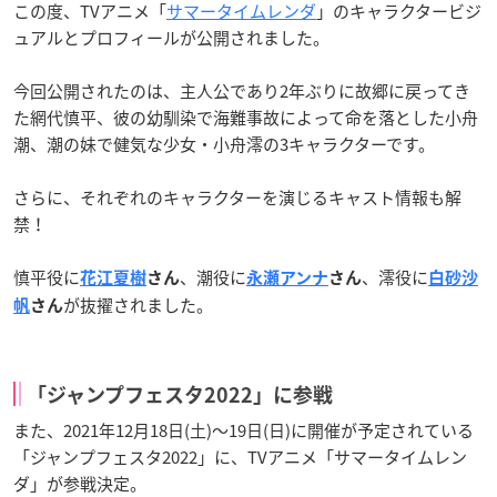
この度、TVアニメ「
サマータイムレンダ
」のキャラクタービジ
ュアルとプロフィールが公開されました。
今回公開されたのは、主人公であり2年ぶりに故郷に戻ってき
た網代慎平、彼の幼馴染で海難事故によって命を落とした小舟
潮、潮の妹で健気な少女・小舟澪の3キャラクターです。
さらに、それぞれのキャラクターを演じるキャスト情報も解
禁！
慎平役に
、潮役に
、澪役に
花江夏樹
さん
永瀬アンナ
さん
白砂沙
が抜擢されました。
帆
さん
「ジャンプフェスタ2022」に参戦
また、2021年12月18日(土)〜19日(日)に開催が予定されている
「ジャンプフェスタ2022」に、TVアニメ「サマータイムレン
ダ」が参戦決定。