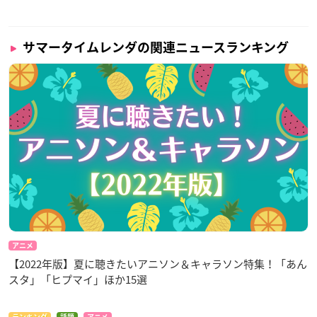
小舟潮：
永瀬アンナ
小舟澪：
白砂沙帆
※敬称略
サマータイムレンダの関連ニュースランキング
アニメ
【2022年版】夏に聴きたいアニソン＆キャラソン特集！「あん
スタ」「ヒプマイ」ほか15選
ランキング
話題
アニメ