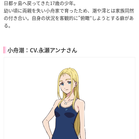
日都ヶ島へ戻ってきた17歳の少年。
幼い頃に両親を失い小舟家で育ったため、潮や澪とは家族同然
の付き合い。自身の状況を客観的に“俯瞰”しようとする癖があ
る。
小舟潮：CV.永瀬アンナさん