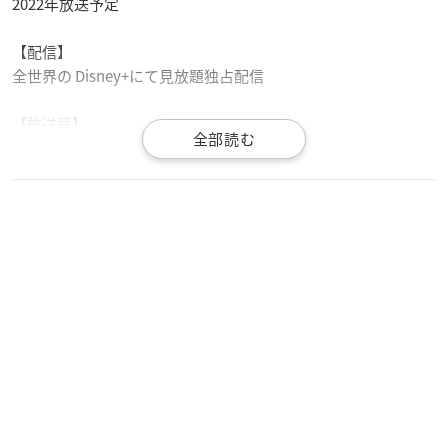
2022年放送予定
【配信】
全世界の Disney+にて見放題独占配信
【放送局】
未定
【スタッフ】
原作：田中靖規(集英社ジャンプコミックス刊)
監督：渡辺歩
シリーズ構成/脚本：瀬古浩司
キャラクターデザイン：松元美季
美術：草薙
音楽：岡部啓一、高田龍一、帆足圭吾
音楽制作協力：MONACA
【キャスト】
網代慎平：
花江夏樹