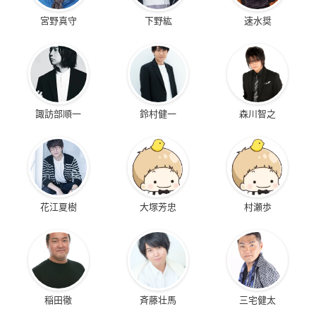
宮野真守
下野紘
速水奨
諏訪部順一
鈴村健一
森川智之
花江夏樹
大塚芳忠
村瀬歩
稲田徹
斉藤壮馬
三宅健太