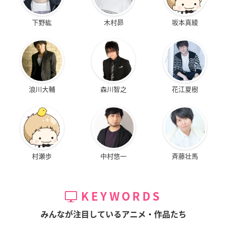
下野紘
木村昴
坂本真綾
浪川大輔
森川智之
花江夏樹
村瀬歩
中村悠一
斉藤壮馬
KEYWORDS
みんなが注目しているアニメ・作品たち