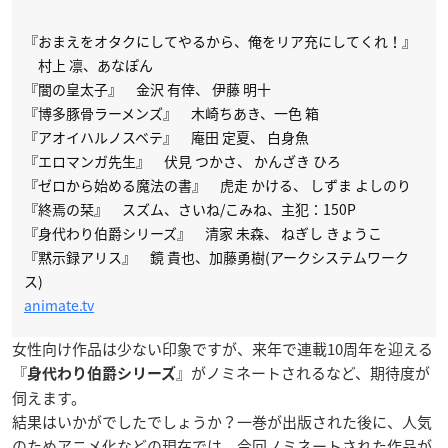
『おまえをオタクにしてやるから、俺をリア充にしてくれ！』
村上 凛、あなぽん
『闇の皇太子』 金沢 有倖、 伊藤 明十
『博多豚骨ラーメンズ』 木崎ちあき、一色 箱
『アオイハルノスベテ』 庵田 定夏、 白身魚
『エロマンガ先生』 伏見 つかさ、 かんざき ひろ
『ゼロから始める魔法の書』 虎走 かける、 しずま よしのり
『終焉の栞』 スズム、さいね/こみね、主犯：150P
『身代わり伯爵シリーズ』 清家 未森、 ねぎし きょうこ
『黙示録アリス』 鏡 貴也、加藤勇樹(アークシステムワーク
ス)
animate.tv
女性向け作品は少ない印象ですが、来年で連載10周年を迎える
『
』がノミネートされるなど、期待度が
身代わり伯爵シリーズ
伺えます。
結果はいかがでしたでしょうか？一巻が出版された後に、人気
のためアニメ化などの現在では、今回ノミネートされた作品が