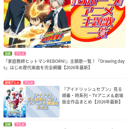
話題
アニメ
『家庭教師ヒットマンREBORN!』主題歌一覧！「Drawing day
s」はじめ歴代楽曲を完全網羅【2026年最新】
劇場アニメ
アニメ
『アイドリッシュセブン』見る
順番・時系列・TVアニメ＆劇場
版全作品まとめ【2026年最新】
話題
アニメ