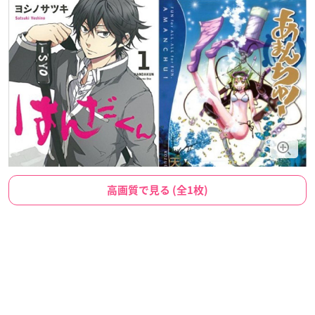
高画質で見る (全1枚)