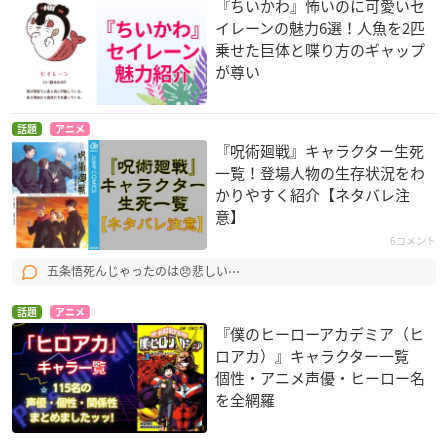
『ちいかわ』怖いのに可愛いセ
イレーンの魅力6選！人魚を2匹
乗せた巨体と喋り方のギャップ
が尊い
話題
アニメ
『呪術廻戦』キャラクター生死
一覧！登場人物の生存状況をわ
かりやすく紹介【ネタバレ注
意】
6コメント
五条悟死んじゃったのは😞悲しい⋯
話題
アニメ
『僕のヒーローアカデミア（ヒ
ロアカ）』キャラクター一覧
個性・アニメ声優・ヒーロー名
を全網羅