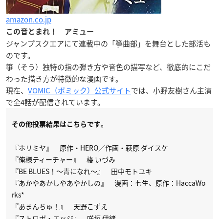
amazon.co.jp
この音とまれ！ アミュー
ジャンプスクエアにて連載中の「箏曲部」を舞台とした部活も
のです。
箏（そう）独特の指の弾き方や音色の描写など、徹底的にこだ
わった描き方が特徴的な漫画です。
現在、
VOMIC（ボミック）公式サイト
では、小野友樹さん主演
で全4話が配信されています。
。
その他投票結果はこちらです
『ホリミヤ』 原作・HERO／作画・萩原 ダイスケ
『俺様ティーチャー』 椿 いづみ
『BE BLUES！～青になれ～』 田中モトユキ
『あかやあかしやあやかしの』 漫画：七生、原作：HaccaWo
rks*
『あまんちゅ！』 天野こずえ
『ストロボ・エッジ』 咲坂 伊緒