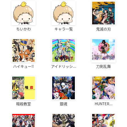
ちいかわ
キャラ一覧
鬼滅の刃
ハイキュー!!
アイドリッシ...
刀剣乱舞
暗殺教室
銀魂
HUNTER...