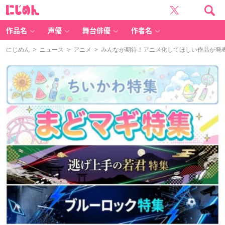
に
じ
め
ん
作品名
声優
舞台俳優
作者名
にじめん
>
ニュース
>
アニメ
> みんなが期待！アニメ化してほしい作品が発