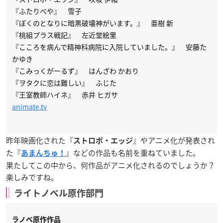
『ふたりべや』 雪子
『ぼくのとなりに暗黒破壊神がいます。』 亜樹 新
『桃組プラス戦記』 左近堂絵里
『こころを病んで精神科病院に入院していました。』 安藤た
かゆき
『こみっくがーるず』 はんざわ かおり
『ヲタクに恋は難しい』 ふじた
『王室教師ハイネ』 赤井 ヒガサ
animate.tv
昨年映画化された『
』やアニメ化が発表され
ストロボ・エッジ
た『
』などの作品も名前を重ねていました。
あまんちゅ！
果たしてこの中から、何作品がアニメ化されるのでしょうか？
楽しみですね。
ライトノベル原作部門
ラノベ原作作品