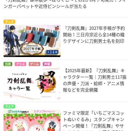
ンガーパペットや近侍ピンシールが当たる
グッズ
『刀剣乱舞』2027年手帳が予約
開始！三日月宗近ら全14種の織
りデザインに刀剣男士名を刻印
話題
アニメ
ゲーム
声優
【2025年最新】『刀剣乱舞』キ
ャラクター一覧｜刀剣男士117振
の声優・刀派・絵師・アニメ情
報などを完全網羅
フェア
ファミマ限定「いちごマスコッ
トぬいぐるみ」スタンプキャン
ペーン開催！『刀剣乱舞』やサ