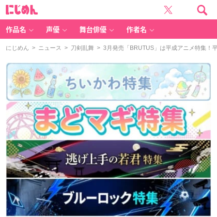
に
じ
め
ん
作品名
声優
舞台俳優
作者名
にじめん
>
ニュース
>
刀剣乱舞
> 3月発売「BRUTUS」は平成アニメ特集