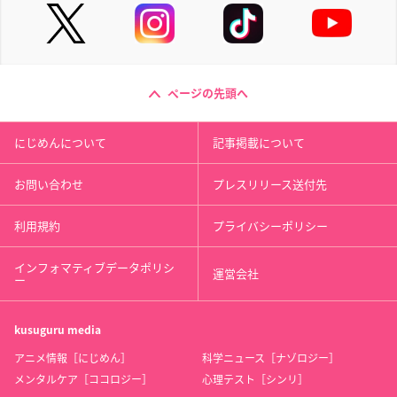
ページの先頭へ
にじめんについて
記事掲載について
お問い合わせ
プレスリリース送付先
利用規約
プライバシーポリシー
インフォマティブデータポリシ
運営会社
ー
kusuguru
media
アニメ情報［にじめん］
科学ニュース［ナゾロジー］
メンタルケア［ココロジー］
心理テスト［シンリ］