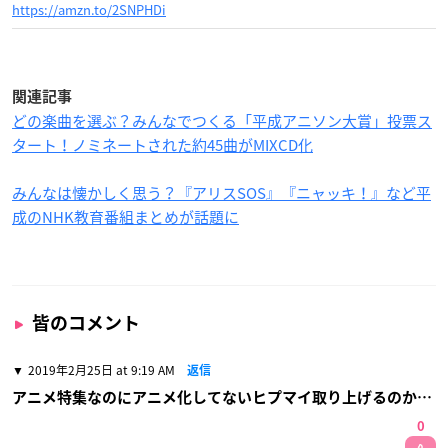
https://amzn.to/2SNPHDi
関連記事
どの楽曲を選ぶ？みんなでつくる「平成アニソン大賞」投票ス
タート！ノミネートされた約45曲がMIXCD化
みんなは懐かしく思う？『アリスSOS』『ニャッキ！』など平
成のNHK教育番組まとめが話題に
皆のコメント
2019年2月25日 at 9:19 AM
返信
アニメ特集なのにアニメ化してないヒプマイ取り上げるのか…
0