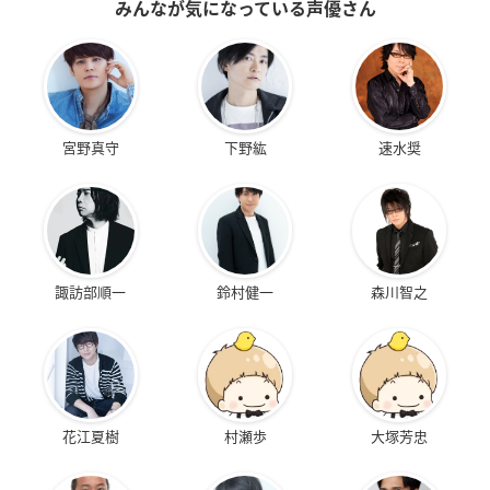
みんなが気になっている声優さん
宮野真守
下野紘
速水奨
諏訪部順一
鈴村健一
森川智之
花江夏樹
村瀬歩
大塚芳忠