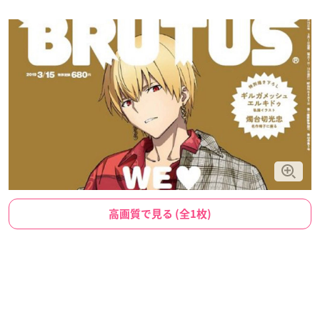
高画質で見る (全1枚)