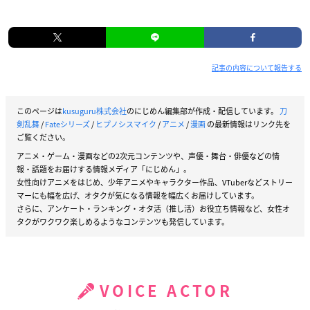
記事の内容について報告する
このページは
kusuguru株式会社
のにじめん編集部が作成・配信しています。
刀
剣乱舞
/
Fateシリーズ
/
ヒプノシスマイク
/
アニメ
/
漫画
の最新情報はリンク先を
ご覧ください。
アニメ・ゲーム・漫画などの2次元コンテンツや、声優・舞台・俳優などの情
報・話題をお届けする情報メディア「にじめん」。
女性向けアニメをはじめ、少年アニメやキャラクター作品、VTuberなどストリー
マーにも幅を広げ、オタクが気になる情報を幅広くお届けしています。
さらに、アンケート・ランキング・オタ活（推し活）お役立ち情報など、女性オ
タクがワクワク楽しめるようなコンテンツも発信しています。
VOICE ACTOR