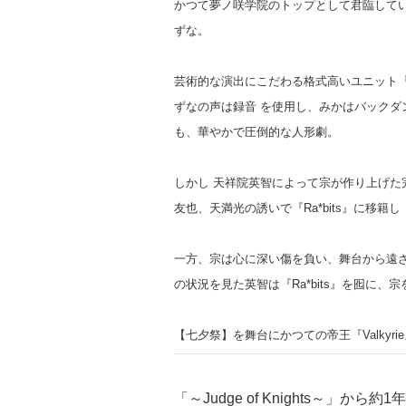
かつて夢ノ咲学院のトップとして君臨してい
ずな。
芸術的な演出にこだわる格式高いユニット『V
ずなの声は録音 を使用し、みかはバックタ
も、華やかで圧倒的な人形劇。
しかし 天祥院英智によって宗が作り上げ
友也、天満光の誘いで『Ra*bits』に移籍し
一方、宗は心に深い傷を負い、舞台から遠ざか
の状況を見た英智は『Ra*bits』を囮に、宗
【七夕祭】を舞台にかつての帝王『Valkyri
「～Judge of Knights～」か