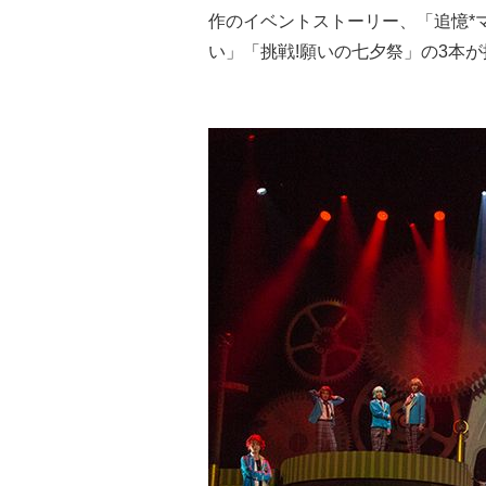
作のイベントストーリー、「追憶*
い」「挑戦!願いの七夕祭」の3本か