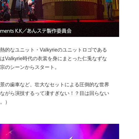
的なユニット・Valkyrieのユニットロゴである
Valkyrie時代の衣裳を身にまとった仁兎なずな
宗のシーンからスタート。
景の歯車など、壮大なセットによる圧倒的な世界
ながら演技するって凄すぎない！？目は回らない
。）