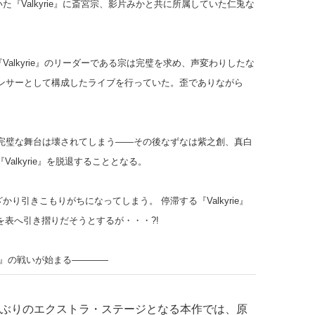
た『Valkyrie』に斎宮宗、影片みかと共に所属していた仁兎な
alkyrie』のリーダーである宗は完璧を求め、声変わりしたな
゙ンサーとして構成したライブを行っていた。歪でありながら
た完璧な舞台は壊されてしまう――その後なずなは紫之創、真白
『Valkyrie』を脱退することとなる。
り引きこもりがちになってしまう。 停滞する『Valkyrie』
を表へ引き摺りだそうとするが・・・?!
e』の戦いが始まる――――
ら約1年ぶりのエクストラ・ステージとなる本作では、原