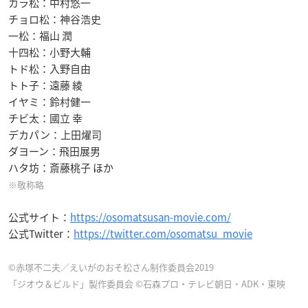
カラ松：中村悠一
チョロ松：神谷浩史
一松：福山 潤
十四松：小野大輔
トド松：入野自由
トト子：遠藤 綾
イヤミ：鈴村健一
チビ太：國立 幸
デカパン：上田燿司
ダヨーン：飛田展男
ハタ坊：斎藤桃子 ほか
※敬称略
公式サイト：
https://osomatsusan-movie.com/
公式Twitter：
https://twitter.com/osomatsu_movie
©赤塚不二夫／えいがのおそ松さん制作委員会2019
「ジオウ＆ビルド」製作委員会 ©石森プロ・テレビ朝日・ADK・東映