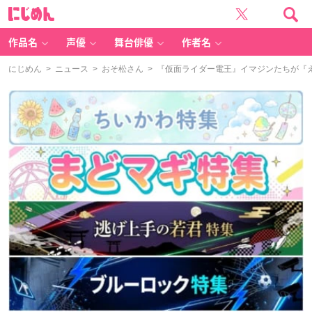
に
じ
め
ん
作品名
声優
舞台俳優
作者名
にじめん
>
ニュース
>
おそ松さん
> 『仮面ライダー電王』イマジンたちが『