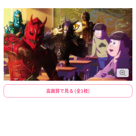
高画質で見る (全1枚)