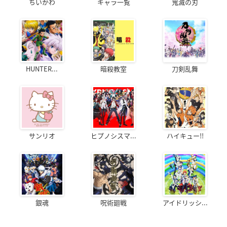
ちいかわ
キャラ一覧
鬼滅の刃
HUNTER...
暗殺教室
刀剣乱舞
サンリオ
ヒプノシスマ...
ハイキュー!!
銀魂
呪術廻戦
アイドリッシ...