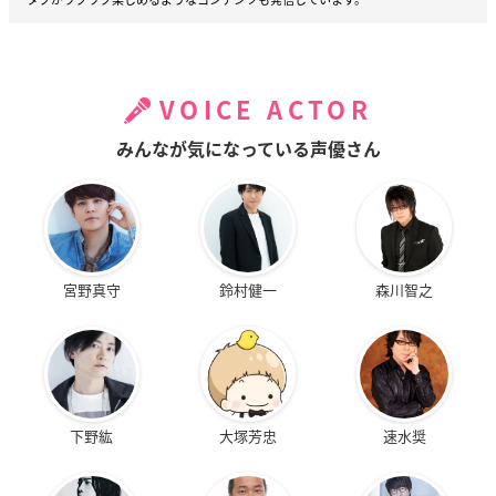
VOICE ACTOR
みんなが気になっている声優さん
宮野真守
鈴村健一
森川智之
下野紘
大塚芳忠
速水奨