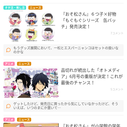
オタ活・推し活
ニュース
『おそ松さん』６つ子×好物
「もぐもぐシリーズ 缶バッ
チ」発売決定！
7コメント
もうグッズ展開において、一松とエスパーニャンコはセットの扱いな
のかな
アニメ
ニュース
品切れが続出した「オトメディ
ア」6月号の重版が決定！これが
最後のチャンス！
5コメント
ゲットしたけど、発売日に買ったから気にしていなかったけど、そう
いえば、いつのまにか置いて…
アニメ
ニュース
『おそ松さん』が小学館の学年