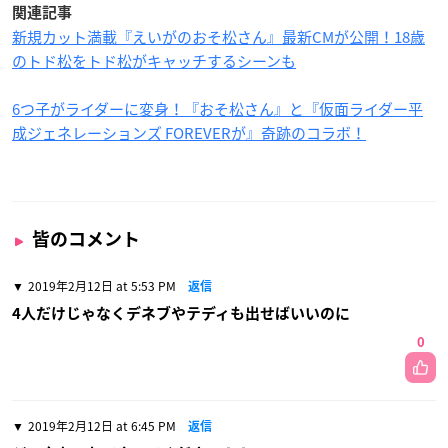
関連記事
新規カット満載『えいがのおそ松さん』最新CMが公開！18歳
のトド松をトド松がキャッチするシーンも
6つ子がライダーに変身！『おそ松さん』と『仮面ライダー平
成ジェネレーションズ FOREVERが』奇跡のコラボ！
皆のコメント
2019年2月12日 at 5:53 PM
返信
4人だけじゃなくデネブやテディも出せばいいのに
0
2019年2月12日 at 6:45 PM
返信