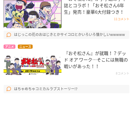
誌とコラボ！「おそ松さん6年
生」発売！豪華6大付録つき！
11コメント
はじっこの花のおはじきとかサイコロとかいろいろ懐かしいwwwww
アニメ
ニュース
『おそ松さん』が就職！？デッ
ド オア ワーク…そこには無職の
戦いがあった！！
8コメント
はちゃめちゃコミカルラブストーリー!?