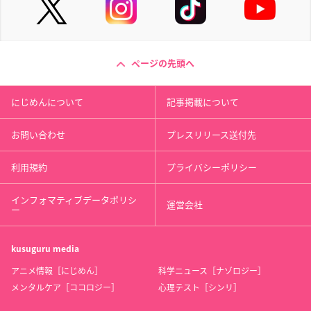
ページの先頭へ
にじめんについて
記事掲載について
お問い合わせ
プレスリリース送付先
利用規約
プライバシーポリシー
インフォマティブデータポリシ
運営会社
ー
kusuguru
media
アニメ情報［にじめん］
科学ニュース［ナゾロジー］
メンタルケア［ココロジー］
心理テスト［シンリ］