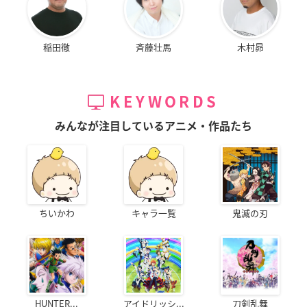
稲田徹
斉藤壮馬
木村昴
KEYWORDS
みんなが注目しているアニメ・作品たち
ちいかわ
キャラ一覧
鬼滅の刃
HUNTER...
アイドリッシ...
刀剣乱舞