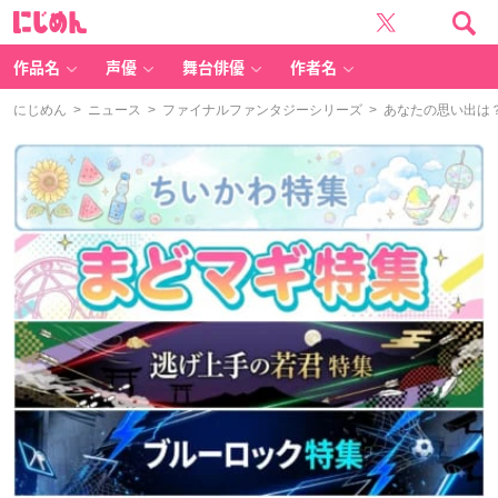
に
じ
め
ん
作品名
声優
舞台俳優
作者名
にじめん
>
ニュース
>
ファイナルファンタジーシリーズ
> あなたの思い出は