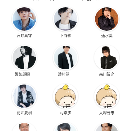
宮野真守
下野紘
速水奨
諏訪部順一
鈴村健一
森川智之
花江夏樹
村瀬歩
大塚芳忠