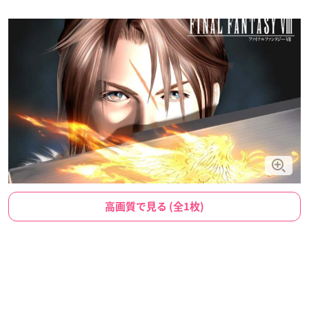
高画質で見る (全1枚)