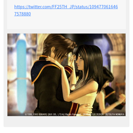
https://twitter.com/FF25TH_JP/status/109477061646
7578880