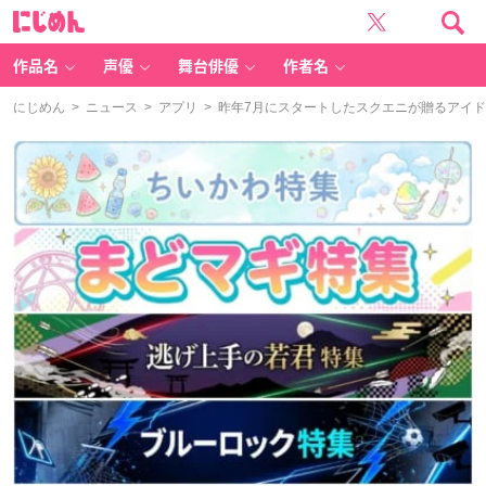
に
じ
め
ん
作品名
声優
舞台俳優
作者名
にじめん
>
ニュース
>
アプリ
> 昨年7月にスタートしたスクエニが贈るアイドル育