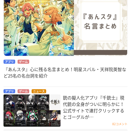
アプリ
ゲーム
『あんスタ』心に残る名言まとめ！明星スバル・天祥院英智な
ど25名の名台詞を紹介
アプリ
ゲーム
ニュース
銃の擬人化アプリ『千銃士』現
代銃の全身がついに明らかに！
公式サイトで連打クリックする
とゴーグルが…
82コメント