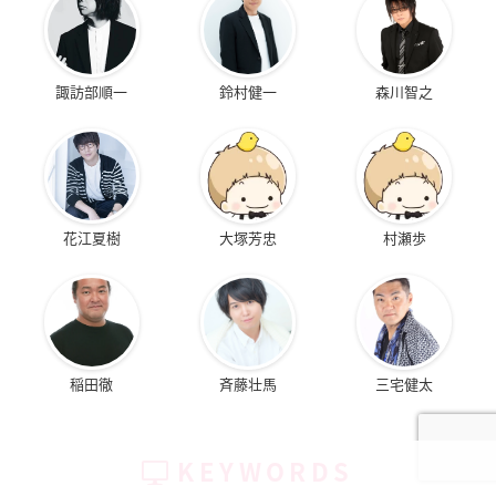
諏訪部順一
鈴村健一
森川智之
花江夏樹
大塚芳忠
村瀬歩
稲田徹
斉藤壮馬
三宅健太
KEYWORDS