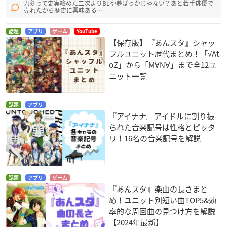
刀剣って史実絡めた二次よりBLや夢ばっかじゃない？あと若手俳優で
売れたから歴史に興味ある…
話題
アプリ
ゲーム
YouTube
【保存版】『あんスタ』シャッ
フルユニット歴代まとめ！「√At
oZ」から「M∀N∀」まで全12ユ
ニット一覧
話題
アプリ
『アイナナ』アイドルに割り振
られた音楽記号は性格とピッタ
リ！16名の音楽記号を解説
話題
アプリ
ゲーム
『あんスタ』楽曲の長さまと
め！ユニット別短い曲TOP5&効
率的な周回曲の見つけ方を解説
【2024年最新】