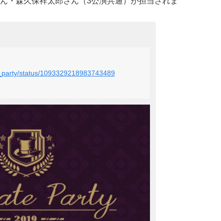
ん・森久保祥太郎さん（3公演共通）が担当されま
te_party/status/1093329218983743489