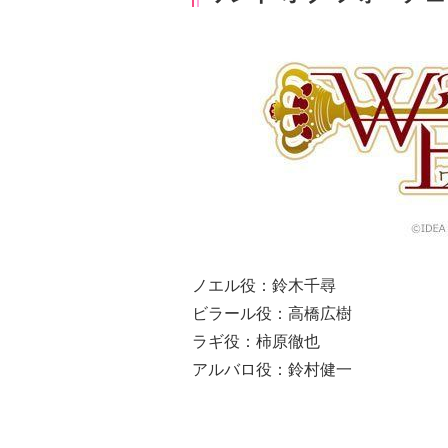
ノエル役：鈴木千尋
ビラール役：高橋広樹
ラギ役：柿原徹也
アルバロ役：鈴村健一