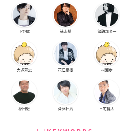
下野紘
速水奨
諏訪部順一
大塚芳忠
花江夏樹
村瀬歩
稲田徹
斉藤壮馬
三宅健太