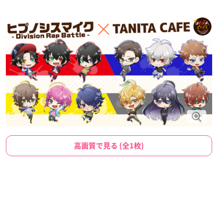
高画質で見る (全1枚)