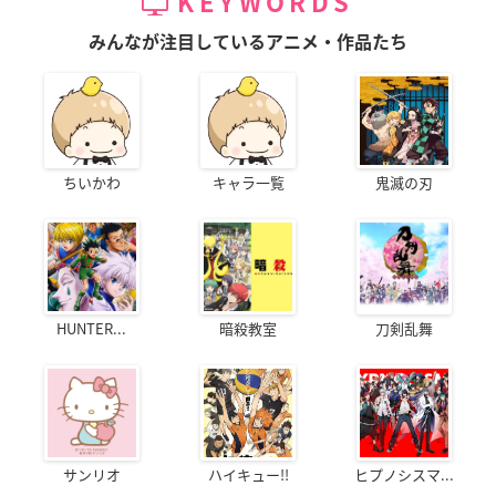
KEYWORDS
みんなが注目しているアニメ・作品たち
ちいかわ
キャラ一覧
鬼滅の刃
HUNTER...
暗殺教室
刀剣乱舞
サンリオ
ハイキュー!!
ヒプノシスマ...