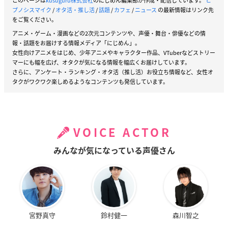
このページは
kusuguru株式会社
のにじめん編集部が作成・配信しています。
ヒ
プノシスマイク
/
オタ活・推し活
/
話題
/
カフェ
/
ニュース
の最新情報はリンク先
をご覧ください。
アニメ・ゲーム・漫画などの2次元コンテンツや、声優・舞台・俳優などの情
報・話題をお届けする情報メディア「にじめん」。
女性向けアニメをはじめ、少年アニメやキャラクター作品、VTuberなどストリー
マーにも幅を広げ、オタクが気になる情報を幅広くお届けしています。
さらに、アンケート・ランキング・オタ活（推し活）お役立ち情報など、女性オ
タクがワクワク楽しめるようなコンテンツも発信しています。
VOICE ACTOR
みんなが気になっている声優さん
宮野真守
鈴村健一
森川智之