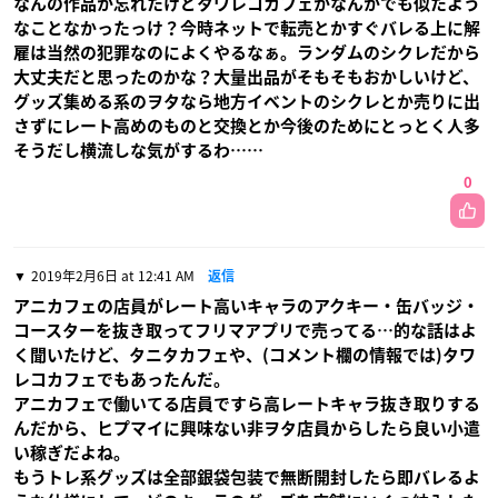
なんの作品か忘れたけどタワレコカフェかなんかでも似たよう
なことなかったっけ？今時ネットで転売とかすぐバレる上に解
雇は当然の犯罪なのによくやるなぁ。ランダムのシクレだから
大丈夫だと思ったのかな？大量出品がそもそもおかしいけど、
グッズ集める系のヲタなら地方イベントのシクレとか売りに出
さずにレート高めのものと交換とか今後のためにとっとく人多
そうだし横流しな気がするわ……
0
2019年2月6日 at 12:41 AM
返信
アニカフェの店員がレート高いキャラのアクキー・缶バッジ・
コースターを抜き取ってフリマアプリで売ってる…的な話はよ
く聞いたけど、タニタカフェや、(コメント欄の情報では)タワ
レコカフェでもあったんだ。
アニカフェで働いてる店員ですら高レートキャラ抜き取りする
んだから、ヒプマイに興味ない非ヲタ店員からしたら良い小遣
い稼ぎだよね。
もうトレ系グッズは全部銀袋包装で無断開封したら即バレるよ