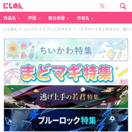
に
じ
め
ん
作品名
声優
舞台俳優
作者名
にじめん
>
ニュース
>
ヒプノシスマイク
> 「ヒプマイ x タニタカフェ」