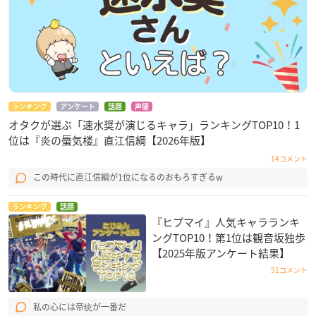
ランキング
アンケート
話題
声優
オタクが選ぶ「速水奨が演じるキャラ」ランキングTOP10！1
位は『炎の蜃気楼』直江信綱【2026年版】
14コメント
この時代に直江信綱が1位になるのおもろすぎるw
ランキング
話題
『ヒプマイ』人気キャラランキ
ングTOP10！第1位は観音坂独歩
【2025年版アンケート結果】
51コメント
私の心には帝统が一番だ