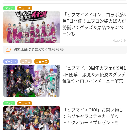
フェア
ニュース
「ヒプマイ×イオン」コラボが8
月7日開催！エプロン姿の18人が
勢揃いでグッズ＆景品キャンペ
ーンも
4コメント
対象店舗はよ教えてくれ😭😭😭
イベント
カフェ
ニュース
『ヒプマイ』9周年カフェが9月1
2日開幕！悪魔＆天使姿のグラデ
便箋やハロウィンメニュー解禁
フェア
ニュース
「ヒプマイ×OIOI」お買い物し
てちびキャラステッカーゲッ
ト！クオカードプレゼントも