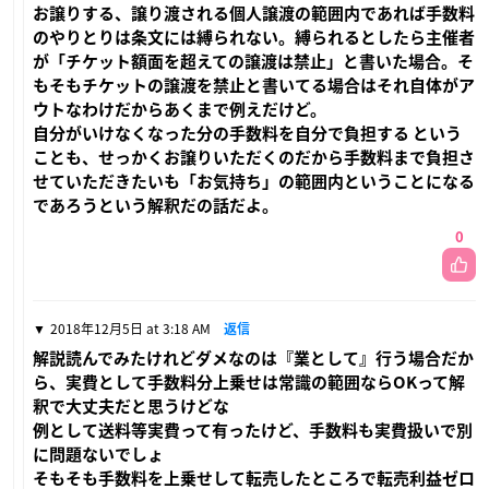
お譲りする、譲り渡される個人譲渡の範囲内であれば手数料
のやりとりは条文には縛られない。縛られるとしたら主催者
が「チケット額面を超えての譲渡は禁止」と書いた場合。そ
もそもチケットの譲渡を禁止と書いてる場合はそれ自体がア
ウトなわけだからあくまで例えだけど。
自分がいけなくなった分の手数料を自分で負担する という
ことも、せっかくお譲りいただくのだから手数料まで負担さ
せていただきたいも「お気持ち」の範囲内ということになる
であろうという解釈だの話だよ。
0
2018年12月5日 at 3:18 AM
返信
解説読んでみたけれどダメなのは『業として』行う場合だか
ら、実費として手数料分上乗せは常識の範囲ならOKって解
釈で大丈夫だと思うけどな
例として送料等実費って有ったけど、手数料も実費扱いで別
に問題ないでしょ
そもそも手数料を上乗せして転売したところで転売利益ゼロ