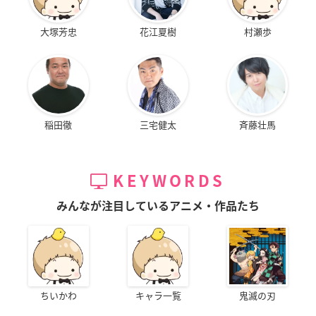
大塚芳忠
花江夏樹
村瀬歩
稲田徹
三宅健太
斉藤壮馬
KEYWORDS
みんなが注目しているアニメ・作品たち
ちいかわ
キャラ一覧
鬼滅の刃