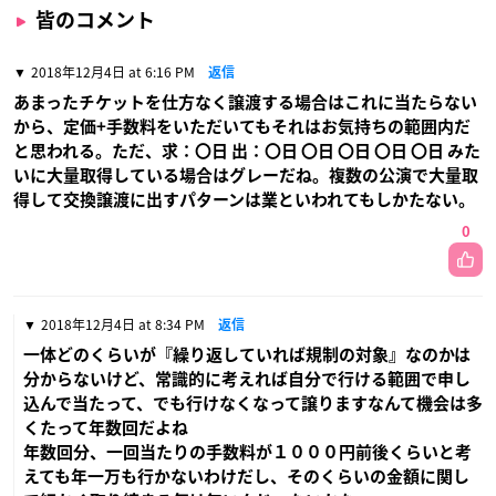
皆のコメント
2018年12月4日 at 6:16 PM
返信
あまったチケットを仕方なく譲渡する場合はこれに当たらない
から、定価+手数料をいただいてもそれはお気持ちの範囲内だ
と思われる。ただ、求：〇日 出：〇日 〇日 〇日 〇日 〇日 みた
いに大量取得している場合はグレーだね。複数の公演で大量取
得して交換譲渡に出すパターンは業といわれてもしかたない。
0
2018年12月4日 at 8:34 PM
返信
一体どのくらいが『繰り返していれば規制の対象』なのかは
分からないけど、常識的に考えれば自分で行ける範囲で申し
込んで当たって、でも行けなくなって譲りますなんて機会は多
くたって年数回だよね
年数回分、一回当たりの手数料が１０００円前後くらいと考
えても年一万も行かないわけだし、そのくらいの金額に関し