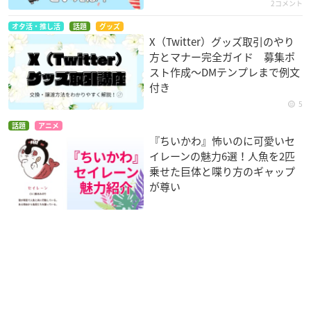
2コメント
オタ活・推し活
話題
グッズ
X（Twitter）グッズ取引のやり
方とマナー完全ガイド 募集ポ
スト作成〜DMテンプレまで例文
付き
5
話題
アニメ
『ちいかわ』怖いのに可愛いセ
イレーンの魅力6選！人魚を2匹
乗せた巨体と喋り方のギャップ
が尊い