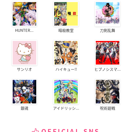
HUNTER...
暗殺教室
刀剣乱舞
サンリオ
ハイキュー!!
ヒプノシスマ...
銀魂
アイドリッシ...
呪術廻戦
OFFICIAL SNS