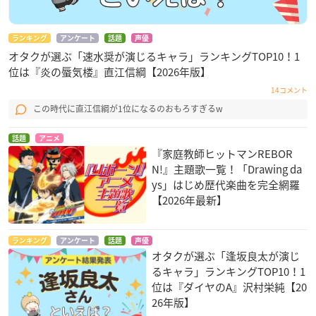
ランキング
アンケート
話題
声優
オタクが選ぶ「速水奨が演じるキャラ」ランキングTOP10！1
位は『炎の蜃気楼』直江信綱【2026年版】
14コメント
この時代に直江信綱が1位になるのおもろすぎるw
話題
アニメ
『家庭教師ヒットマンREBOR
N!』主題歌一覧！「Drawing da
ys」はじめ歴代楽曲を完全網羅
【2026年最新】
ランキング
アンケート
話題
声優
オタクが選ぶ「逢坂良太が演じ
るキャラ」ランキングTOP10！1
位は『ダイヤのA』沢村栄純【20
26年版】