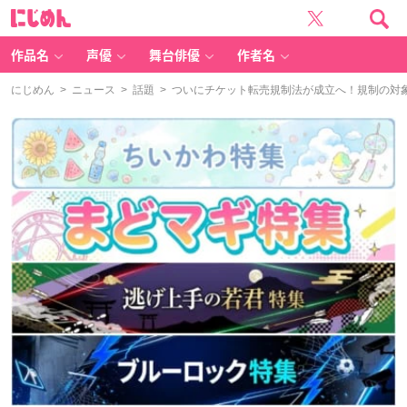
に
じ
め
ん
作品名
声優
舞台俳優
作者名
にじめん
>
ニュース
>
話題
> ついにチケット転売規制法が成立へ！規制の対