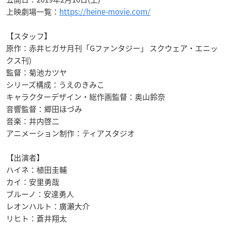
上映劇場一覧：
https://heine-movie.com/
【スタッフ】
原作：赤井ヒガサ月刊「Gファンタジー」 スクウェア・エニッ
クス刊)
監督：菊池カツヤ
シリーズ構成：うえのきみこ
キャラクターデザイン・総作画監督：奥山鈴奈
音響監督：郷田ほづみ
音楽：井内啓二
アニメーション制作：ティアスタジオ
【出演者】
ハイネ：植田圭輔
カイ：安里勇哉
ブルーノ：安達勇人
レオンハルト：廣瀬大介
リヒト：蒼井翔太