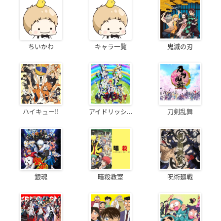
ちいかわ
キャラ一覧
鬼滅の刃
ハイキュー!!
アイドリッシ...
刀剣乱舞
銀魂
暗殺教室
呪術廻戦