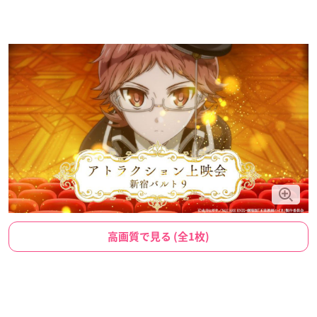
高画質で見る (全1枚)