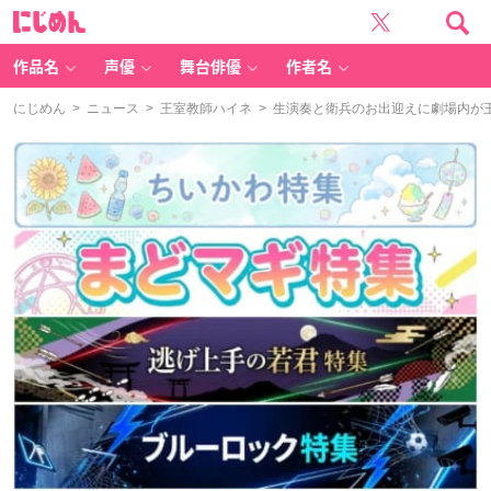
に
じ
め
ん
作品名
声優
舞台俳優
作者名
にじめん
>
ニュース
>
王室教師ハイネ
> 生演奏と衛兵のお出迎えに劇場内が