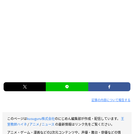
記事の内容について報告する
このページは
kusuguru株式会社
のにじめん編集部が作成・配信しています。
王
室教師ハイネ
/
アニメ
/
ニュース
の最新情報はリンク先をご覧ください。
アニメ・ゲーム・漫画などの2次元コンテンツや、声優・舞台・俳優などの情