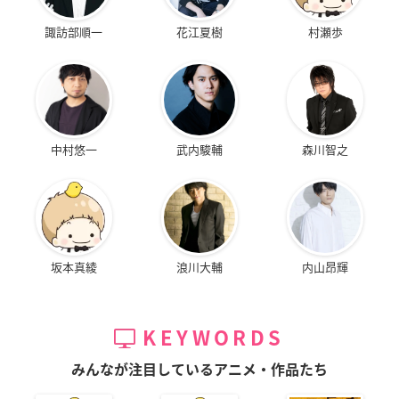
諏訪部順一
花江夏樹
村瀬歩
中村悠一
武内駿輔
森川智之
坂本真綾
浪川大輔
内山昂輝
KEYWORDS
みんなが注目しているアニメ・作品たち