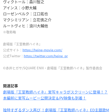
ヴィクトール：森川智之
アインス：小野大輔
ローゼンベルク：江口拓也
マクシミリアン：立花慎之介
ルートヴィヒ：浪川大輔他
※敬称略
劇場版『王室教師ハイネ』
公式サイト：
https://heine-movie.com/
公式Twitter：
https://twitter.com/heine_pr
©赤井ヒガサ/SQUARE ENIX・劇場版「王室教師ハイネ」製作委員会
関連記事
劇場版『王室教師ハイネ』実写キャラがスクリーンに登場！？
本編前に実写ムービー公開決定＆PV映像も到着！
独特すぎるダンス再び ！劇場版『王室教師ハイネ』ED主題歌M