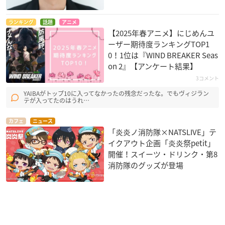
ランキング
話題
アニメ
【2025年春アニメ】にじめんユ
ーザー期待度ランキングTOP1
0！1位は『WIND BREAKER Seas
on 2』【アンケート結果】
3コメント
YAIBAがトップ10に入ってなかったの残念だったな。でもヴィジラン
テが入ってたのはうれ…
カフェ
ニュース
「炎炎ノ消防隊×NATSLIVE」テ
イクアウト企画「炎炎祭petit」
開催！スイーツ・ドリンク・第8
消防隊のグッズが登場