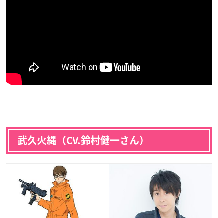
武久火縄（CV.鈴村健一さん）