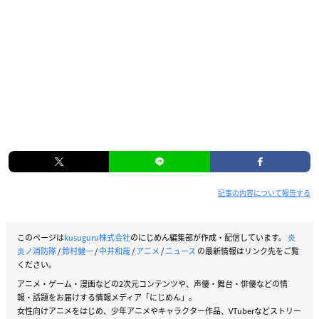
記事の内容について報告する
このページは
kusuguru株式会社
のにじめん編集部が作成・配信しています。
炎
炎ノ消防隊
/
鈴村健一
/
中井和哉
/
アニメ
/
ニュース
の最新情報はリンク先をご覧
ください。
アニメ・ゲーム・漫画などの2次元コンテンツや、声優・舞台・俳優などの情
報・話題をお届けする情報メディア「にじめん」。
女性向けアニメをはじめ、少年アニメやキャラクター作品、VTuberなどストリー