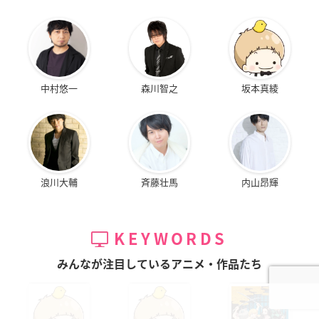
中村悠一
森川智之
坂本真綾
浪川大輔
斉藤壮馬
内山昂輝
KEYWORDS
みんなが注目しているアニメ・作品たち