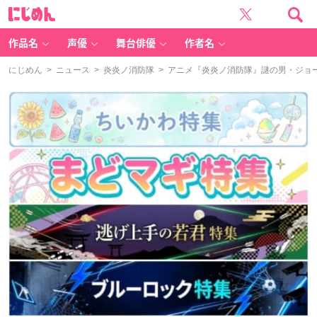
に
じ
め
ん
作品名
声優
舞台俳優
作者名
にじめん
>
ニュース
>
炎炎ノ消防隊
> アニメ『炎炎ノ消防隊』謎の男・ジョ