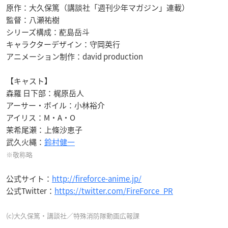
原作：大久保篤（講談社「週刊少年マガジン」連載）
監督：八瀬祐樹
シリーズ構成：蓜島岳斗
キャラクターデザイン：守岡英行
アニメーション制作：david production
【キャスト】
森羅 日下部：梶原岳人
アーサー・ボイル：小林裕介
アイリス：M・A・O
茉希尾瀬：上條沙恵子
武久火縄：
鈴村健一
※敬称略
公式サイト：
http://fireforce-anime.jp/
公式Twitter：
https://twitter.com/FireForce_PR
(c)大久保篤・講談社／特殊消防隊動画広報課