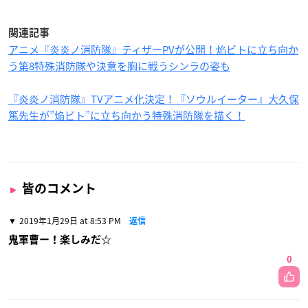
関連記事
アニメ『炎炎ノ消防隊』ティザーPVが公開！焰ビトに立ち向か
う第8特殊消防隊や決意を胸に戦うシンラの姿も
『炎炎ノ消防隊』TVアニメ化決定！『ソウルイーター』大久保
篤先生が”焔ビト”に立ち向かう特殊消防隊を描く！
皆のコメント
2019年1月29日 at 8:53 PM
返信
鬼軍曹ー！楽しみだ☆
0