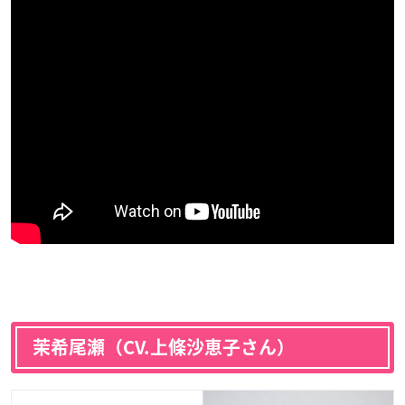
茉希尾瀬（CV.上條沙恵子さん）