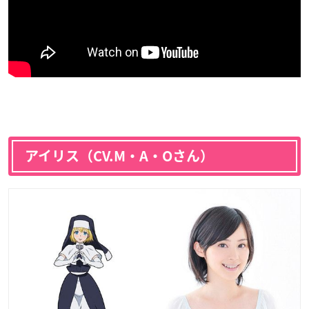
アイリス（CV.M・A・Oさん）