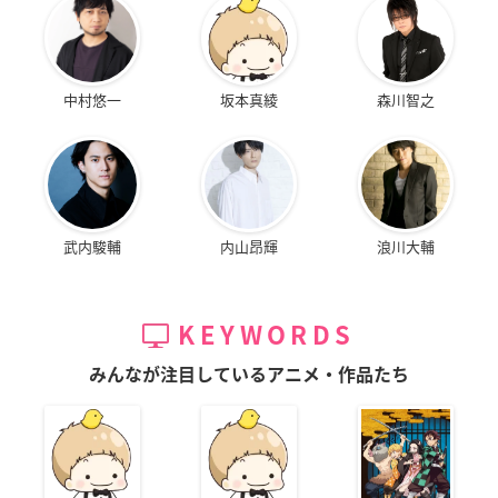
中村悠一
坂本真綾
森川智之
武内駿輔
内山昂輝
浪川大輔
KEYWORDS
みんなが注目しているアニメ・作品たち