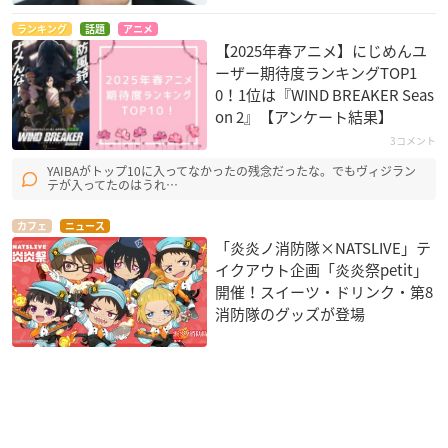
ランキング
話題
アニメ
【2025年春アニメ】にじめんユ
ーザー期待度ランキングTOP1
0！1位は『WIND BREAKER Seas
on 2』【アンケート結果】
3コメント
YAIBAがトップ10に入ってなかったの残念だったな。でもヴィジラン
テが入ってたのはうれ…
カフェ
ニュース
「炎炎ノ消防隊×NATSLIVE」テ
イクアウト企画「炎炎祭petit」
開催！スイーツ・ドリンク・第8
消防隊のグッズが登場