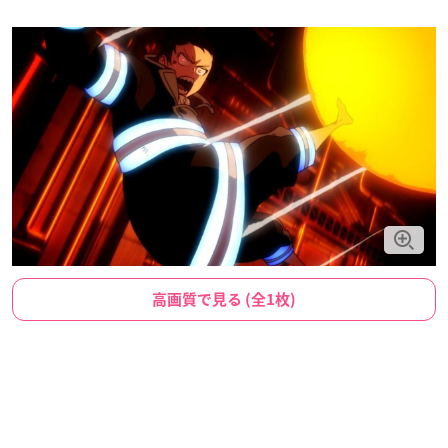
高画質で見る (全1枚)