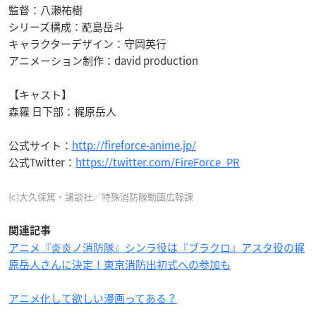
監督：八瀬祐樹
シリーズ構成：蓜島岳斗
キャラクターデザイン：守岡英行
アニメーション制作：david production
【キャスト】
森羅 日下部：梶原岳人
公式サイト：
http://fireforce-anime.jp/
公式Twitter：
https://twitter.com/FireForce_PR
(c)大久保篤・講談社／特殊消防隊動画広報課
関連記事
アニメ『炎炎ノ消防隊』シンラ役は『ブラクロ』アスタ役の梶
原岳人さんに決定！東京消防出初式への参加も
アニメ化して欲しい漫画ってある？