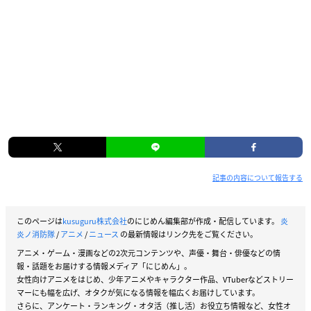
記事の内容について報告する
このページは
kusuguru株式会社
のにじめん編集部が作成・配信しています。
炎
炎ノ消防隊
/
アニメ
/
ニュース
の最新情報はリンク先をご覧ください。
アニメ・ゲーム・漫画などの2次元コンテンツや、声優・舞台・俳優などの情
報・話題をお届けする情報メディア「にじめん」。
女性向けアニメをはじめ、少年アニメやキャラクター作品、VTuberなどストリー
マーにも幅を広げ、オタクが気になる情報を幅広くお届けしています。
さらに、アンケート・ランキング・オタ活（推し活）お役立ち情報など、女性オ