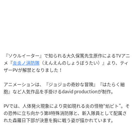
『ソウルイーター』で知られる大久保篤先生原作によるTVアニ
メ『
炎炎ノ消防隊
（えんえんのしょうぼうたい）』より、ティ
ザーPVが解禁となりました！
アニメーションは、『ジョジョの奇妙な冒険』『はたらく細
胞』など人気作品を手掛けるdavid productionが制作。
PVでは、人体発火現象により突如現れる炎の怪物”焰ビト”。そ
の恐怖に立ち向かう第8特殊消防隊と、新入隊員として配属さ
れた森羅日下部が決意を胸に戦う姿が描かれています。