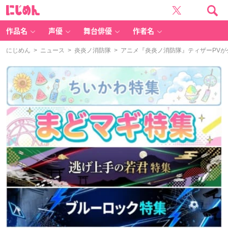
に
じ
め
ん
作品名
声優
舞台俳優
作者名
にじめん
>
ニュース
>
炎炎ノ消防隊
> アニメ『炎炎ノ消防隊』ティザーPV