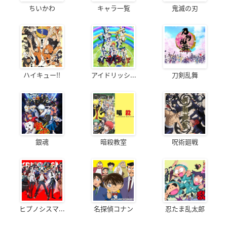
ちいかわ
キャラ一覧
鬼滅の刃
ハイキュー!!
アイドリッシ...
刀剣乱舞
銀魂
暗殺教室
呪術廻戦
ヒプノシスマ...
名探偵コナン
忍たま乱太郎