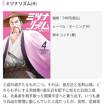
ミツナリズム(4)
価格：748円(税込)
レーベル：モーニング KC
鈴木 コイチ (著)
三成の過ぎたるもの二つ。それは、島左近と佐和山城。ど
ちらも手にする完結巻!/島左近を配下に加えた石田三成
は、北条家を相手取った関東平定へと乗り出す。いつも通
り兵站の管理に勤しんでいた三成だったが、突然、忍城攻