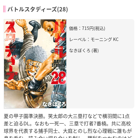
バトルスタディーズ(28)
価格：715円(税込)
レーベル：モーニング KC
なきぼくろ (著)
夏の甲子園準決勝。笑太郎の大三塁打などで横羽間に1点
差と迫るDL。なおも一死一、三塁で打者7番楠。共に高校
球界を代表する捕手同士、大庭とのし烈な心理戦に誰もが
息を呑む。読み合い探り合いを制し、勝利をつかむのはど