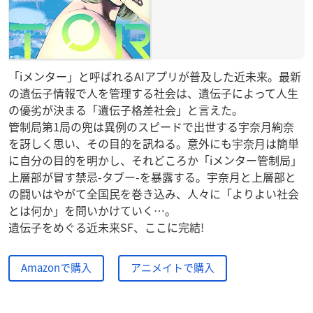
「iメンター」と呼ばれるAIアプリが普及した近未来。最新
の遺伝子情報で人を管理する社会は、遺伝子によって人生
の優劣が決まる「遺伝子格差社会」と言えた。
管制局第1局の兜は異例のスピードで出世する宇奈月絢奈
を訝しく思い、その目的を訊ねる。意外にも宇奈月は簡単
に自分の目的を明かし、それどころか「iメンター管制局」
上層部が冒す禁忌-タブー-を暴露する。宇奈月と上層部と
の闘いはやがて全国民を巻き込み、人々に「よりよい社会
とは何か」を問いかけていく…。
遺伝子をめぐる近未来SF、ここに完結!
Amazonで購入
アニメイトで購入