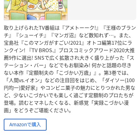
取り上げられたTV番組は『アメトーーク!』『王様のブラン
チ』『シューイチ』『マンガ沼』など数知れず…。また、
宝島社『このマンガがすごい!2021』オトコ編第17位にラ
ンクイン! 『TV BROS.』ブロスコミックアワード2020大推
薦9作に選出! SNSで広く拡散され大きく盛り上がった「ス
テーション・バー」などでもお馴染み! 何かと話題の尽き
ない本作『定額制夫の「こづかい万歳」』。第3巻では、
「人間vs.イオン」などの注目回をはじめ、「ダイソー(100
円均一)愛好家」やコンビニ菓子の魅力にとりつかれた男な
ど、少ないこづかいでも楽しく過ごす定額制のプロたちが
登場。読むとマネしたくなる、新感覚「実録こづかい漫
画」をどうぞご堪能ください。
Amazonで購入