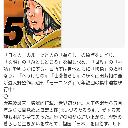
「日本人」のルーツと人の「暮らし」の原点をたどり、
「文明」の「落としどころ」を探し求め、「世界」の「神
話」を明らかにする。目指すは自他ともに「快穏」の境地
なり。『へうげもの』『仕掛暮らし』に続く山田芳裕の最
新遠大野望作。週刊「モーニング」で年数回の集中連載続
行中!!
〇
大寒波襲来、壊滅的打撃、世界初期化。人工冬眠から五百
年ぶりに目覚めた舞鶴太郎(まいづるたろう)は、愛する家
族も財産も全て失った。絶望の淵から這い上がり、理想の
暮らしと生きがいを求めて、祖国「日本」を目指す。ヒト