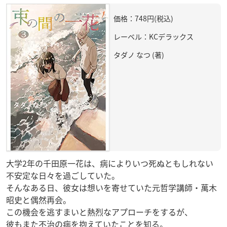
価格：748円(税込)
レーベル：KCデラックス
タダノ なつ (著)
大学2年の千田原一花は、病によりいつ死ぬともしれない
不安定な日々を過ごしていた。
そんなある日、彼女は想いを寄せていた元哲学講師・萬木
昭史と偶然再会。
この機会を逃すまいと熱烈なアプローチをするが、
彼もまた不治の病を抱えていたことを知る。