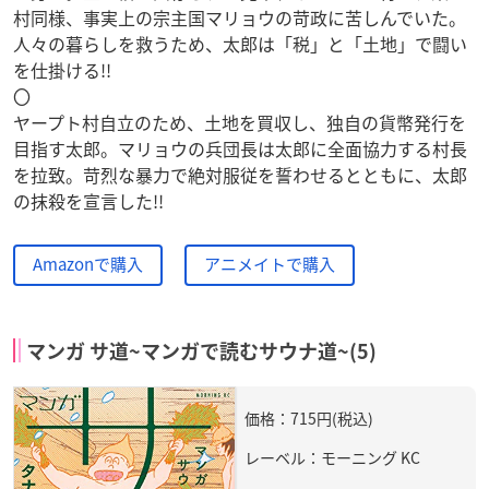
村同様、事実上の宗主国マリョウの苛政に苦しんでいた。
人々の暮らしを救うため、太郎は「税」と「土地」で闘い
を仕掛ける!!
〇
ヤープト村自立のため、土地を買収し、独自の貨幣発行を
目指す太郎。マリョウの兵団長は太郎に全面協力する村長
を拉致。苛烈な暴力で絶対服従を誓わせるとともに、太郎
の抹殺を宣言した!!
Amazonで購入
アニメイトで購入
マンガ サ道~マンガで読むサウナ道~(5)
価格：715円(税込)
レーベル：モーニング KC