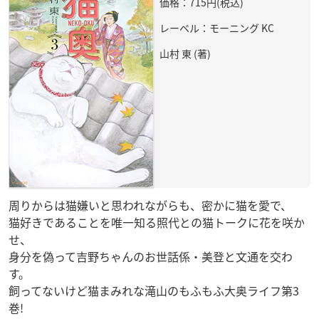
価格：715円(税込)
レーベル：モーニング KC
山村 東 (著)
周りからは猫嫌いと思われながらも、密かに猫を愛で、
猫好きであることを唯一知る照代との猫トークに花を咲か
せ、
身分を偽って吉野ちゃんのお世話係・美登と文通を交わ
す。
飼ってないけど猫まみれな滝山のもふもふ大奥ライフ第3
巻!