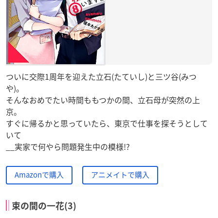
ついに交際1周年を迎えた立石(たていし)と三ツ谷(みつ
や)。
そんなおめでたい時間ももつかの間、立石母が突然の上
京。
すぐに帰るかと思っていたら、東京で仕事を探そうとして
いて
__実家で何やら問題発生中の模様!?
Amazonで購入
アニメイトで購入
束の間の一花(3)