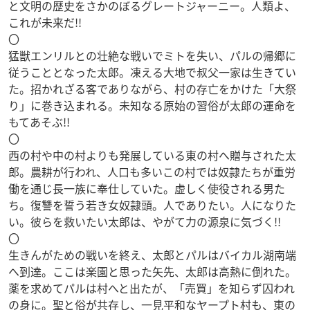
と文明の歴史をさかのぼるグレートジャーニー。人類よ、
これが未来だ!!
〇
猛獣エンリルとの壮絶な戦いでミトを失い、パルの帰郷に
従うこととなった太郎。凍える大地で叔父一家は生きてい
た。招かれざる客でありながら、村の存亡をかけた「大祭
り」に巻き込まれる。未知なる原始の習俗が太郎の運命を
もてあそぶ!!
〇
西の村や中の村よりも発展している東の村へ贈与された太
郎。農耕が行われ、人口も多いこの村では奴隷たちが重労
働を通じ長一族に奉仕していた。虚しく使役される男た
ち。復讐を誓う若き女奴隷頭。人でありたい。人になりた
い。彼らを救いたい太郎は、やがて力の源泉に気づく!!
〇
生きんがための戦いを終え、太郎とパルはバイカル湖南端
へ到達。ここは楽園と思った矢先、太郎は高熱に倒れた。
薬を求めてパルは村へと出たが、「売買」を知らず囚われ
の身に。聖と俗が共存し、一見平和なヤープト村も、東の