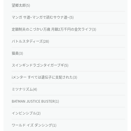
望郷太郎(5)
マンガ サ道~マンガで読むサウナ道~(5)
定額制夫のこづかい万歳 月額2万千円の金欠ライフ(3)
バトルスタディーズ(28)
猫奥(3)
スインギンドラゴンタイガーブギ(5)
iメンター すべては遺伝子に支配された(3)
ミツナリズム(4)
BATMAN JUSTICE BUSTER(1)
インビンシブル(2)
ワールド イズ ダンシング(1)