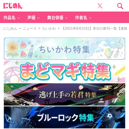
に
じ
め
ん
作品名
声優
舞台俳優
作者名
にじめん
>
ニュース
>
ちいかわ
> 【2021年8月23日】本日の新刊一覧【漫