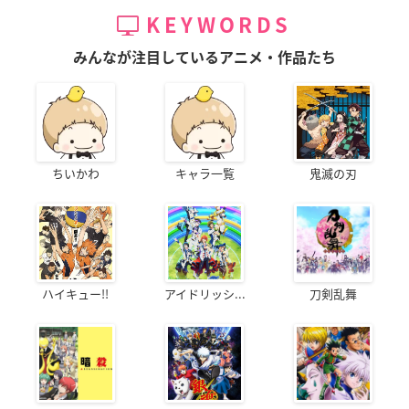
KEYWORDS
みんなが注目しているアニメ・作品たち
ちいかわ
キャラ一覧
鬼滅の刃
ハイキュー!!
アイドリッシ...
刀剣乱舞