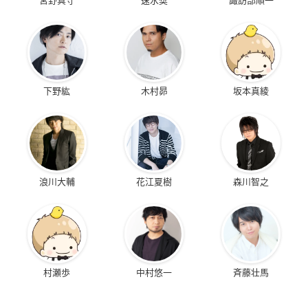
下野紘
木村昴
坂本真綾
浪川大輔
花江夏樹
森川智之
村瀬歩
中村悠一
斉藤壮馬