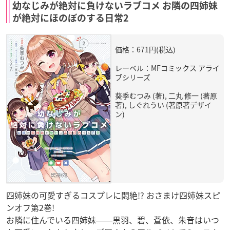
幼なじみが絶対に負けないラブコメ お隣の四姉妹
が絶対にほのぼのする日常2
価格：671円(税込)
レーベル：MFコミックス アライ
ブシリーズ
葵季むつみ (著), 二丸 修一 (著原
著), しぐれうい (著原著デザイ
ン)
四姉妹の可愛すぎるコスプレに悶絶!? おさまけ四姉妹スピ
ンオフ第2巻!
お隣に住んでいる四姉妹――黒羽、碧、蒼依、朱音はいつ