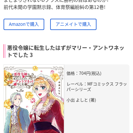
前代未聞の学園黙示録、体育祭編紛糾の第12巻!
Amazonで購入
アニメイトで購入
悪役令嬢に転生したはずがマリー・アントワネッ
トでした 3
価格：704円(税込)
レーベル：MFコミックス フラッ
パーシリーズ
小出 よしと (著)