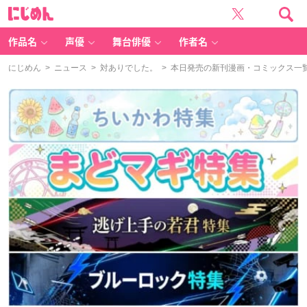
に
じ
め
ん
作品名
声優
舞台俳優
作者名
にじめん
>
ニュース
>
対ありでした。
> 本日発売の新刊漫画・コミックス一覧【