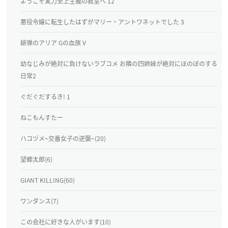
ようこそ実力至上主義の教室へ 12
悪役令嬢に転生したはずがマリー・アントワネットでした 3
緋弾のアリア Gの血族 V
幼なじみが絶対に負けないラブコメ お隣の四姉妹が絶対にほのぼのする
日常2
ぐだぐだするき! 1
ねこもんすたー
ハコヅメ~交番女子の逆襲~(20)
望郷太郎(6)
GIANT KILLING(60)
ワンダンス(7)
この会社に好きな人がいます(10)