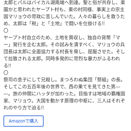
太郎とパルはバイカル湖南端へ到達。聖と俗が共存し、楽
園かと思われたヤープト村も、東の村同様、事実上の宗主
国マリョウの苛政に苦しんでいた。人々の暮らしを救うた
め、太郎は「税」と「土地」で闘いを仕掛ける!!
〇
ヤープト村自立のため、土地を買収し、独自の貨幣「マ
ー」発行を企む太郎。その試みを潰すべく、マリョウの兵
団長は太郎に全面協力する村長を脅し、屈服させた。そし
て拉致される太郎。同時多発的に苛烈な暴力がふるわれ
る!!
〇
祭司の息子にして兄殺し。まつろわぬ集団「祭組」の長。
そしてこの五百年後の世界で、西の果てを見てきた男―
―。旅の仲間にハッタが加わった。目指すは地域の覇権国
家、マリョウ。大国を動かす原理の中枢に、三人はそれぞ
れのやり方で迫る!!
Amazonで購入