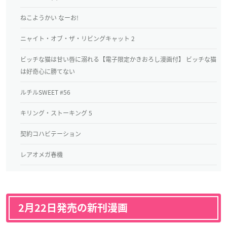
ねこようかい なーお!
ニャイト・オブ・ザ・リビングキャット 2
ビッチな猫は甘い唇に溺れる【電子限定かきおろし漫画付】 ビッチな猫
は好奇心に勝てない
ルチルSWEET #56
キリング・ストーキング 5
契約コハビテーション
レアオメガ春機
2月22日発売の新刊漫画