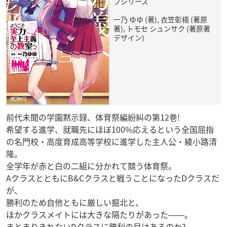
ブシリーズ
一乃 ゆゆ (著), 衣笠彰梧 (著原
著), トモセ シュンサク (著原著
デザイン)
前代未聞の学園黙示録、体育祭編紛糾の第12巻!
希望する進学、就職先にほぼ100%応えるという全国屈指
の名門校・高度育成高等学校に進学した主人公・綾小路清
隆。
全学年が赤と白の二組に分かれて競う体育祭。
AクラスとともにB&Cクラスと戦うことになったDクラスだ
が、
勝利のため自他ともに厳しい掘北と、
ほかクラスメイトには大きな隔たりがあった――。
まとまりきれないDクラスに勝利の目はあるのか?