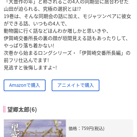
「大豊作の年」と称されるこの4人の同期会に居合わせた
山田が迫られる、究極の選択とは!?
19巻は、そんな同期会の話に加え、モジャツンペアに彼女
ができる話、いつもの4人で、
動物園に行く話などほんわか増しかと思いきや、
伊賀崎交番所長の裏の顔が垣間見える話もあったりして、
やっぱり落ち着かない!
次巻から始まるロングシリーズ・「伊賀崎交番所長編」の
前フリ仕込んでます!
見逃すと後悔しますよ~!
Amazonで購入
アニメイトで購入
望郷太郎(6)
価格：759円(税込)