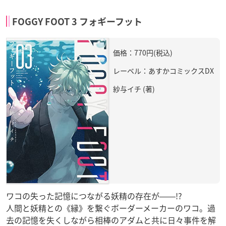
FOGGY FOOT 3 フォギーフット
価格：770円(税込)
レーベル：あすかコミックスDX
紗与イチ (著)
ワコの失った記憶につながる妖精の存在が――!?
人間と妖精との《縁》を繋ぐボーダーメーカーのワコ。過
去の記憶を失くしながら相棒のアダムと共に日々事件を解