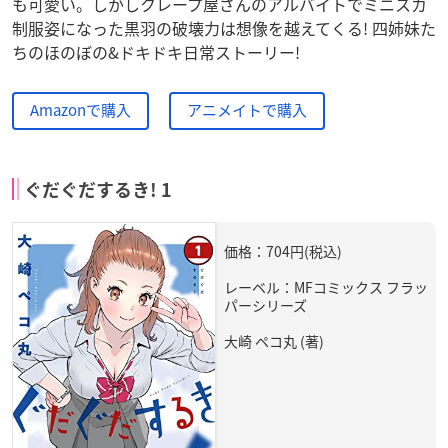
も可愛い。しかしクレープ屋さんのアルバイトでミニスカ
制服姿になった黒羽の破壊力は想像を越えてくる! 四姉妹た
ちのほのぼの&ドキドキ日常ストーリー!
Amazonで購入
アニメイトで購入
ぐだぐだするき! 1
価格：704円(税込)
レーベル：MFコミックス フラッ
パーシリーズ
大崎 ペコ丸 (著)