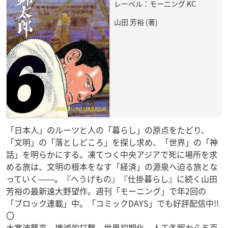
レーベル：モーニング KC
山田 芳裕 (著)
「日本人」のルーツと人の「暮らし」の原点をたどり、
「文明」の「落としどころ」を探し求め、「世界」の「神
話」を明らかにする。凍てつく中央アジアで死に場所を求
める旅は、文明の根本をなす「経済」の源泉へ迫る旅とな
っていく――。『へうげもの』『仕掛暮らし』に続く山田
芳裕の最新遠大野望作。週刊「モーニング」で年2回の
「ブロック連載」中。「コミックDAYS」でも好評配信中!!
〇
大寒波襲来、壊滅的打撃、世界初期化。人工冬眠から五百