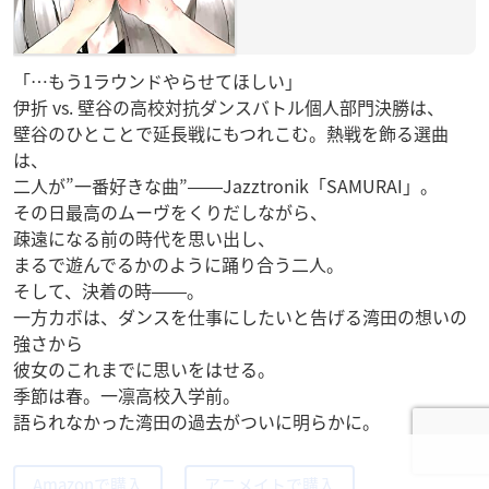
「…もう1ラウンドやらせてほしい」
伊折 vs. 壁谷の高校対抗ダンスバトル個人部門決勝は、
壁谷のひとことで延長戦にもつれこむ。熱戦を飾る選曲
は、
二人が”一番好きな曲”――Jazztronik「SAMURAI」。
その日最高のムーヴをくりだしながら、
疎遠になる前の時代を思い出し、
まるで遊んでるかのように踊り合う二人。
そして、決着の時――。
一方カボは、ダンスを仕事にしたいと告げる湾田の想いの
強さから
彼女のこれまでに思いをはせる。
季節は春。一凛高校入学前。
語られなかった湾田の過去がついに明らかに。
Amazonで購入
アニメイトで購入