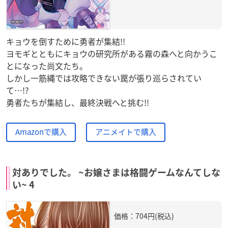
キョウを倒すために勇者が集結!!
ヨモギとともにキョウの研究所がある霧の森へと向かうこ
とになった尚文たち。
しかし一筋縄では攻略できない罠が張り巡らされてい
て…!?
勇者たちが集結し、最終決戦へと挑む!!
Amazonで購入
アニメイトで購入
対ありでした。 ~お嬢さまは格闘ゲームなんてしな
い~ 4
価格：704円(税込)