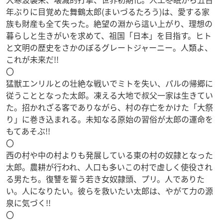
年ぶりに目覚めた舞鶴太郎(まいづるたろう)は、愛する家
族も財産も全て失った。絶望の淵から這い上がり、理想の
暮らしと生きがいを求めて、祖国「日本」を目指す。ヒト
と文明の歴史をさかのぼるグレートジャーニー。人類よ、
これが未来だ!!
〇
猛獣エンリルとの壮絶な戦いでミトを失い、パルの帰郷に
従うこととなった太郎。凍える大地で叔父一家は生きてい
た。招かれざる客でありながら、村の存亡をかけた「大祭
り」に巻き込まれる。未知なる原始の習俗が太郎の運命を
もてあそぶ!!
〇
西の村や中の村よりも発展している東の村の奴隷となった
太郎。農耕が行われ、人口も多いこの村で虚しく使役され
る男たち。復讐を誓う若き女奴隷頭、プリ。人でありた
い。人になりたい。彼らを救いたい太郎は、やがて力の源
泉に気づく!!
〇