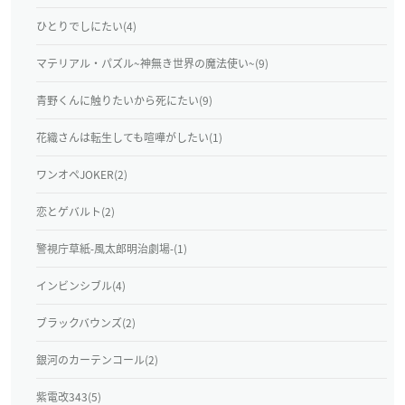
ひとりでしにたい(4)
マテリアル・パズル~神無き世界の魔法使い~(9)
青野くんに触りたいから死にたい(9)
花織さんは転生しても喧嘩がしたい(1)
ワンオペJOKER(2)
恋とゲバルト(2)
警視庁草紙‐風太郎明治劇場‐(1)
インビンシブル(4)
ブラックバウンズ(2)
銀河のカーテンコール(2)
紫電改343(5)