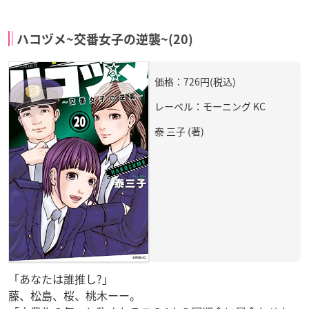
ハコヅメ~交番女子の逆襲~(20)
価格：726円(税込)
レーベル：モーニング KC
泰 三子 (著)
「あなたは誰推し?」
藤、松島、桜、桃木ーー。