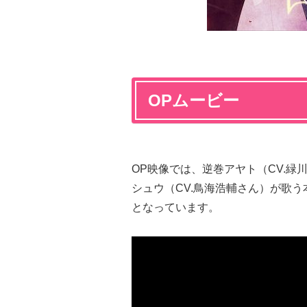
OPムービー
OP映像では、逆巻アヤト（CV.緑
シュウ（CV.鳥海浩輔さん）が歌う本
となっています。