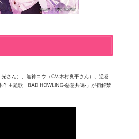
川 光さん）、無神コウ（CV.木村良平さん）、逆巻
作主題歌「BAD HOWLING-惡意共鳴-」が初解禁